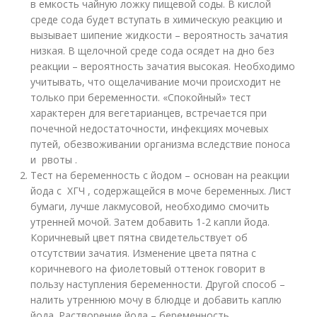
в емкость чайную ложку пищевой соды. В кислой
среде сода будет вступать в химическую реакцию и
вызывает шипение жидкости – вероятность зачатия
низкая. В щелочной среде сода осядет на дно без
реакции – вероятность зачатия высокая. Необходимо
учитывать, что ощелачивание мочи происходит не
только при беременности. «Спокойный» тест
характерен для вегетарианцев, встречается при
почечной недостаточности, инфекциях мочевых
путей, обезвоживании организма вследствие поноса
и рвоты .
Тест на беременность с йодом – основан на реакции
йода с ХГЧ , содержащейся в моче беременных. Лист
бумаги, лучше лакмусовой, необходимо смочить
утренней мочой. Затем добавить 1-2 капли йода.
Коричневый цвет пятна свидетельствует об
отсутствии зачатия. Изменение цвета пятна с
коричневого на фиолетовый оттенок говорит в
пользу наступления беременности. Другой способ –
налить утреннюю мочу в блюдце и добавить каплю
йода. Растворение йода – беременность