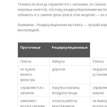
Техника не всегда справляется с запахами, но сильна
жировых налетов, поэтому рециркуляционными вытяж
забывать и о замене фильтров в этих моделях — их 
Внимание : Рециркуляционная вытяжка — лучший вари
вентиляцией.
Проточные
Рециркуляционные
Плюсы
Минусы
Плюсы
не нужно
дорогие
недороги
менять
установ
фильтры
справляются с
покупка клапана,
справля
запахом
воздухоотвода
жиром
заменяют
оплата работы
не выво
воздух свежим
монтажников
воздух н