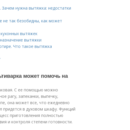
. Зачем нужна вытяжка: недостатки
е не так безобидны, как может
ы кухонных вытяжек
едназначение вытяжки
артире. Что такое вытяжка
?
ьтиварка может помочь на
таковая. С ее помощью можно
ое рагу, запеканки, выпечку,
ипе, она может все, что ежедневно
ол придется в духовом шкафу. Функций
роцесс приготовления полностью
вия и контроля степени готовности.