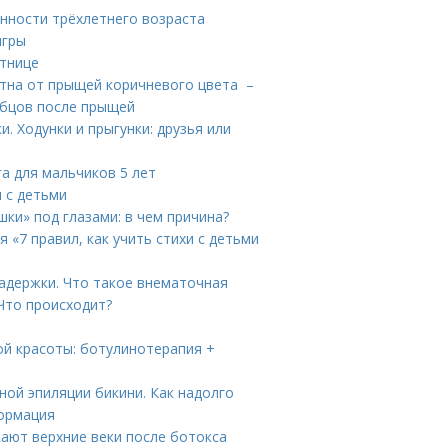
енности трёхлетнего возраста
игры
стнице
ятна от прыщей коричневого цвета –
убцов после прыщей
. Ходунки и прыгунки: друзья или
га для мальчиков 5 лет
ы с детьми
шки» под глазами: в чем причина?
 «7 правил, как учить стихи с детьми
адержки. Что такое внематочная
Что происходит?
ой красоты: ботулинотерапия +
ной эпиляции бикини. Как надолго
формация
кают верхние веки после ботокса