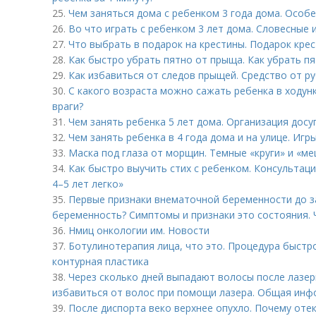
25.
Чем заняться дома с ребенком 3 года дома. Особ
26.
Во что играть с ребенком 3 лет дома. Словесные 
27.
Что выбрать в подарок на крестины. Подарок кре
28.
Как быстро убрать пятно от прыща. Как убрать п
29.
Как избавиться от следов прыщей. Средство от р
30.
С какого возраста можно сажать ребенка в ходунки
враги?
31.
Чем занять ребенка 5 лет дома. Организация досу
32.
Чем занять ребенка в 4 года дома и на улице. Игр
33.
Маска под глаза от морщин. Темные «круги» и «ме
34.
Как быстро выучить стих с ребенком. Консультация
4–5 лет легко»
35.
Первые признаки внематочной беременности до з
беременность? Симптомы и признаки это состояния. 
36.
Нмиц онкологии им. Новости
37.
Ботулинотерапия лица, что это. Процедура быстр
контурная пластика
38.
Через сколько дней выпадают волосы после лазер
избавиться от волос при помощи лазера. Общая ин
39.
После диспорта веко верхнее опухло. Почему оте