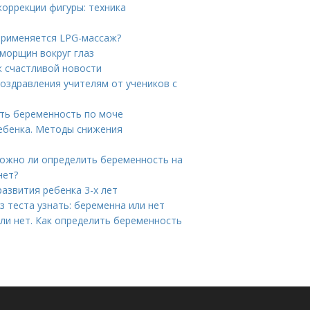
коррекции фигуры: техника
 применяется LPG-массаж?
морщин вокруг глаз
к счастливой новости
поздравления учителям от учеников с
ить беременность по моче
ребенка. Методы снижения
Можно ли определить беременность на
нет?
азвития ребенка 3-х лет
ез теста узнать: беременна или нет
ли нет. Как определить беременность