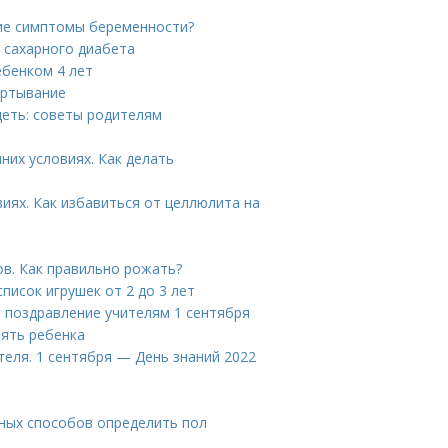
ие симптомы беременности?
и сахарного диабета
ебенком 4 лет
ертывание
идеть: советы родителям
их условиях. Как делать
иях. Как избавиться от целлюлита на
ов. Как правильно рожать?
список игрушек от 2 до 3 лет
е поздравление учителям 1 сентября
нять ребенка
теля. 1 сентября — День знаний 2022
рных способов определить пол