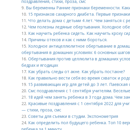
поздравления, стихи, проза, смс
9.
Вы беременны Ранние признаки беременности. Как
10.
15 признаков сахарного диабета. Первые признак
11.
Что делать дома с детьми 4 лет. Чем заняться с р
12.
Чем полезны ледяные обертывания. Холодное об
13.
Как научить ребенка сидеть. Как научить кроху с
14.
Причины отеков и как с ними бороться.
15.
Холодное антицеллюлитное обертывание в домашн
обертывания в домашних условиях: 6 основных шагов
16.
Обертывания против целлюлита в домашних услов
бедрах и ягодицах
17.
Как убрать следы от акне. Как убрать постакне?
18.
Как правильно вести себя во время схваток и род
19.
15 развивающих игр для детей до 3 лет. Паевская 
20.
Смс поздравления с 1 сентября учителям. Веселы
21.
18 идей чем занять ребенка в 3 года дома. Чем за
22.
Красивые поздравления с 1 сентября 2022 для учи
— стихи, проза, смс
23.
Советы для съемки в студии. Экспонометрия
24.
Как определить пол будущего ребенка. Топ 10 ве
ребенка за 1 минуту.