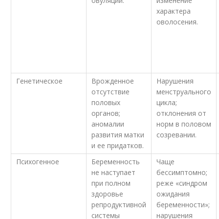
овуляции.
изменение
характера
оволосения.
Генетическое
Врожденное
Нарушения
отсутствие
менструального
половых
цикла;
органов;
отклонения от
аномалии
норм в половом
развития матки
созревании.
и ее придатков.
Психогенное
Беременность
Чаще
не наступает
бессимптомно;
при полном
реже «синдром
здоровье
ожидания
репродуктивной
беременности»;
системы
нарушения