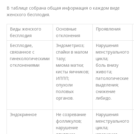
В таблице собрана общая информация о каждом виде
женского бесплодия.
Виды женского
Основные
Проявления
бесплодия
отклонения
Бесплодие,
Эндометриоз;
Нарушения
связанное с
спайки в малом
менструального
гинекологическими
тазу;
цикла;
отклонениями
миома матки;
боль внизу
кисты яичников;
живота;
ИППП;
патологические
опухоли
выделения;
половых
снижение
органов.
либидо.
Эндокринное
Не созревание
Нарушения
фолликулов;
менструального
нарушение
цикла;