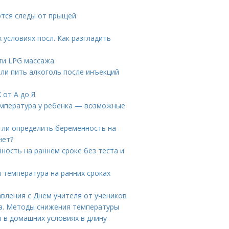
ются следы от прыщей
 условиях посл. Как разгладить
ти LPG массажа
ли пить алкоголь после инъекций
от А до Я
температура у ребенка — возможные
 ли определить беременность на
нет?
ность на раннем сроке без теста и
 температура на ранних сроках
авления с Днем учителя от учеников
ка. Методы снижения температуры
 в домашних условиях в длину