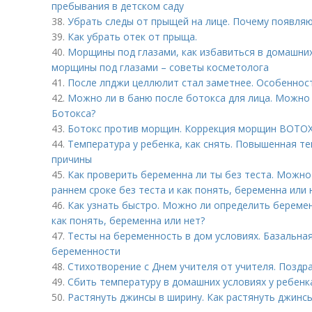
пребывания в детском саду
38.
Убрать следы от прыщей на лице. Почему появля
39.
Как убрать отек от прыща.
40.
Морщины под глазами, как избавиться в домашних
морщины под глазами – советы косметолога
41.
После лпджи целлюлит стал заметнее. Особеннос
42.
Можно ли в баню после ботокса для лица. Можно 
Ботокса?
43.
Ботокс против морщин. Коррекция морщин BOTOX 
44.
Температура у ребенка, как снять. Повышенная 
причины
45.
Как проверить беременна ли ты без теста. Можно
раннем сроке без теста и как понять, беременна или 
46.
Как узнать быстро. Можно ли определить беремен
как понять, беременна или нет?
47.
Тесты на беременность в дом условиях. Базальная
беременности
48.
Стихотворение с Днем учителя от учителя. Поздр
49.
Сбить температуру в домашних условиях у ребен
50.
Растянуть джинсы в ширину. Как растянуть джинсы