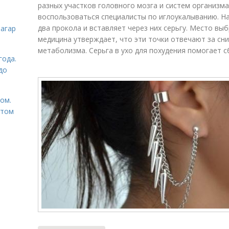
разных участков головного мозга и систем организм
воспользоваться специалисты по иглоукалыванию. На
два прокола и вставляет через них серьгу. Место вы
загар
медицина утверждает, что эти точки отвечают за сн
метаболизма. Серьга в ухо для похудения помогает сб
года.
до
том.
етом