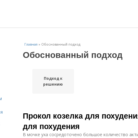
Главная
»
Обоснованный подход
Обоснованный подход
Подход к
решению
м
ля
Прокол козелка для похудени
к
для похудения
В мочке уха сосредоточено большое количество акт