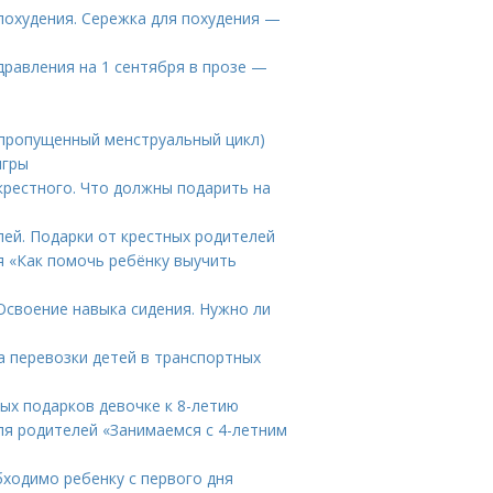
 похудения. Сережка для похудения —
дравления на 1 сентября в прозе —
(пропущенный менструальный цикл)
игры
крестного. Что должны подарить на
лей. Подарки от крестных родителей
я «Как помочь ребёнку выучить
Освоение навыка сидения. Нужно ли
а перевозки детей в транспортных
ных подарков девочке к 8-летию
для родителей «Занимаемся с 4-летним
бходимо ребенку с первого дня