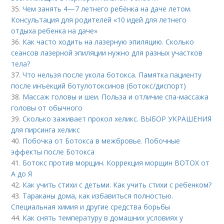
35.
Чем занять 4—7 летнего ребёнка на даче летом.
Консультация для родителей «10 идей для летнего
отдыха ребенка на даче»
36.
Как часто ходить на лазерную эпиляцию. Сколько
сеансов лазерной эпиляции нужно для разных участков
тела?
37.
Что нельзя после укола ботокса. Памятка пациенту
после инъекций ботулотоксинов (ботокс/диспорт)
38.
Массаж головы и шеи. Польза и отличие спа-массажа
головы от обычного
39.
Сколько заживает прокол хеликс. ВЫБОР УКРАШЕНИЯ
для пирсинга хеликс
40.
Побочка от Ботокса в межбровье. Побочные
эффекты после Ботокса
41.
Ботокс против морщин. Коррекция морщин BOTOX от
А до Я
42.
Как учить стихи с детьми. Как учить стихи с ребенком?
43.
Тараканы дома, как избавиться полностью.
Специальная химия и другие средства борьбы
44.
Как снять температуру в домашних условиях у