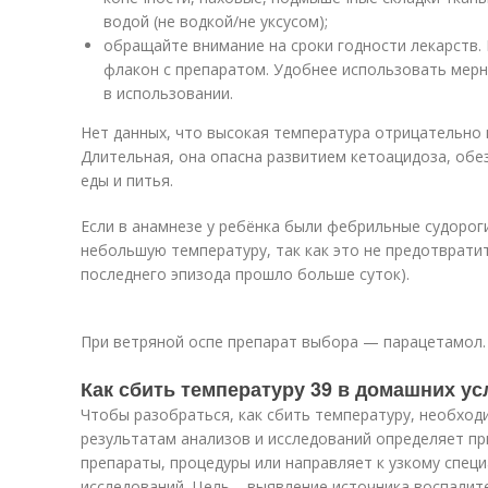
водой (не водкой/не уксусом);
обращайте внимание на сроки годности лекарств.
флакон с препаратом. Удобнее использовать мерн
в использовании.
Нет данных, что высокая температура отрицательно 
Длительная, она опасна развитием кетоацидоза, обе
еды и питья.
Если в анамнезе у ребёнка были фебрильные судорог
небольшую температуру, так как это не предотвратит
последнего эпизода прошло больше суток).
При ветряной оспе препарат выбора — парацетамол.
Как сбить температуру 39 в домашних у
Чтобы разобраться, как сбить температуру, необход
результатам анализов и исследований определяет пр
препараты, процедуры или направляет к узкому спец
исследований. Цель – выявление источника воспалит