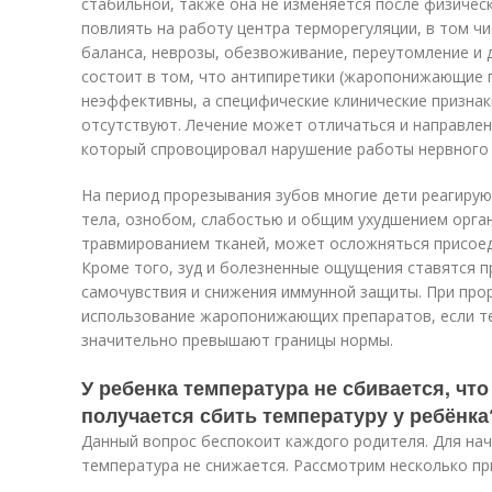
стабильной, также она не изменяется после физичес
повлиять на работу центра терморегуляции, в том ч
баланса, неврозы, обезвоживание, переутомление и 
состоит в том, что антипиретики (жаропонижающие 
неэффективны, а специфические клинические призна
отсутствуют. Лечение может отличаться и направлен
который спровоцировал нарушение работы нервного 
На период прорезывания зубов многие дети реагиру
тела, ознобом, слабостью и общим ухудшением орган
травмированием тканей, может осложняться присое
Кроме того, зуд и болезненные ощущения ставятся 
самочувствия и снижения иммунной защиты. При про
использование жаропонижающих препаратов, если т
значительно превышают границы нормы.
У ребенка температура не сбивается, что 
получается сбить температуру у ребёнка
Данный вопрос беспокоит каждого родителя. Для нач
температура не снижается. Рассмотрим несколько пр