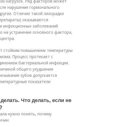
ких нагрузок. Ряд факторов может
исле нарушение гормонального
другие. Отличие такой лихорадки
препараты) оказываются
ки инфекционных заболеваний
о на устранение основного фактора,
центра.
ют стойким повышением температуры
изма. Процесс протекает с
динением бактериальной инфекции.
причиной общего ухудшения
резывании зубов допускается
емпературные показатели
делать. Что делать, если не
?
ала нужно понять, почему
ичин: