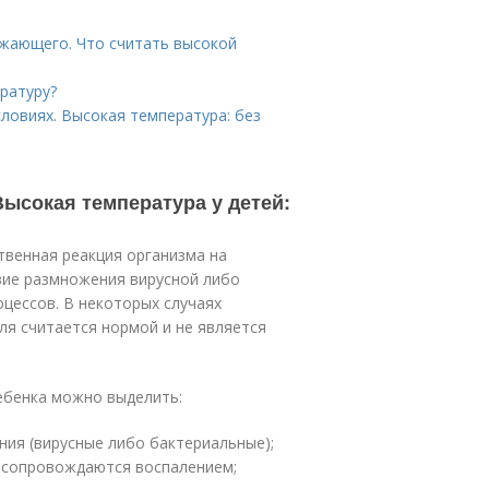
ижающего. Что считать высокой
ратуру?
словиях. Высокая температура: без
Высокая температура у детей:
твенная реакция организма на
вие размножения вирусной либо
оцессов. В некоторых случаях
я считается нормой и не является
ебенка можно выделить:
ия (вирусные либо бактериальные);
е сопровождаются воспалением;