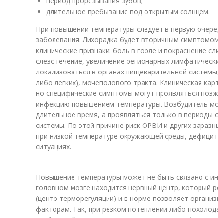
период прорезывания зубов;
длительное пребывание под открытым солнцем.
При повышении температуры следует в первую очер
заболевания. Лихорадка будет вторичным симптомом
клинические признаки: боль в горле и покраснение сл
слезотечение, увеличение регионарных лимфатическ
локализоваться в органах пищеварительной системы,
либо легких), мочеполового тракта. Клиническая кар
но специфические симптомы могут проявляться позже
инфекцию повышением температуры. Возбудитель мо
длительное время, а проявляться только в периоды
системы. По этой причине риск ОРВИ и других зараз
при низкой температуре окружающей среды, дефиците
ситуациях.
Повышение температуры может не быть связано с и
головном мозге находится нервный центр, который р
(центр терморегуляции) и в норме позволяет органи
факторам. Так, при резком потеплении либо похолод