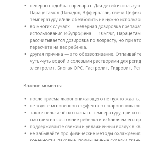
неверно подобран препарат. Для детей использую
Парацетамол (Панадол, Эффералган, свечи Цефеко
температуру и/или обезболить не нужно использо
во многих случаях — неверная дозировка препара
использования Ибупрофена — 10мг/кг, Парацетамо
рассчитывается дозировка по возрасту, но при э
пересчёте на вес ребёнка.
другая причина — это обезвоживание. Отпаивайте
чуть-чуть водой и солевыми растворами для регид
электролит, Биогая ОРС, Гастролит, Гидровит, Ре
Важные моменты:
после приёма жаропонижающего не нужно ждать, ч
не ждите мгновенного эффекта от жаропонижающи
также нельзя чётко назвать температуру, при кот
смотрим на состояние ребёнка и избавляем его п
поддерживайте свежий и увлажненный воздух в кв
не забывайте про физические методы охлаждения:
конечности, паховые, подмышечные складки ткан