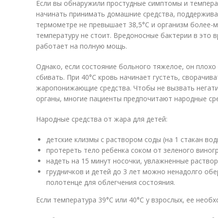
Если вы обнаружили простудные симптомы и темпера
начинать принимать домашние средства, поддержива
термометре не превышает 38,5°C и организм более-м
температуру не стоит. Вредоносные бактерии в это 
работает на полную мощь.
Однако, если состояние больного тяжелое, он плохо
сбивать. При 40°C кровь начинает густеть, сворачив
жаропонижающие средства. Чтобы не вызвать негати
органы, многие пациенты предпочитают народные сре
Народные средства от жара для детей:
детские клизмы с раствором соды (на 1 стакан вод
протереть тело ребенка соком от зеленого виногр
надеть на 15 минут носочки, увлажненные растворо
грудничков и детей до 3 лет можно ненадолго об
полотенце для облегчения состояния.
Если температура 39°C или 40°C у взрослых, ее необ