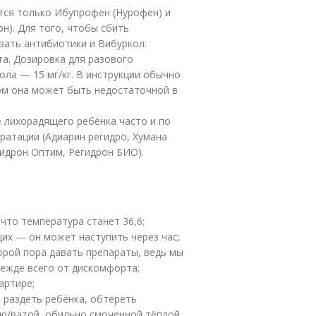
тся только Ибупрофен (Нурофен) и
н). Для того, чтобы сбить
вать антибиотики и Вибуркол.
та. Дозировка для разового
ла — 15 мг/кг. В инструкции обычно
том она может быть недостаточной в
 лихорадящего ребёнка часто и по
ратации (Адиарин регидро, Хумана
гидрон Оптим, Регидрон БИО).
то температура станет 36,6;
х — он может наступить через час;
орой пора давать препараты, ведь мы
режде всего от дискомфорта;
артире;
 раздеть ребёнка, обтереть
ью/ватой, обильно смоченной тёплой