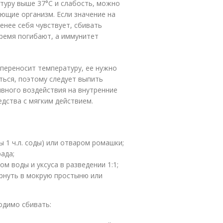
туру выше 37°C и слабость, можно
ющие организм. Если значение на
енее себя чувствует, сбивать
время погибают, а иммунитет
 переносит температуру, ее нужно
аться, поэтому следует выпить
вного воздействия на внутренние
дства с мягким действием.
ы 1 ч.л. соды) или отваром ромашки;
ада;
м воды и уксуса в разведении 1:1;
ернуть в мокрую простыню или
ходимо сбивать: