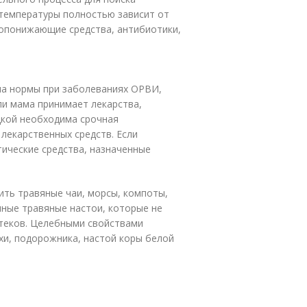
 температуры полностью зависит от
ропонижающие средства, антибиотики,
ла нормы при заболеваниях ОРВИ,
ли мама принимает лекарства,
дкой необходима срочная
лекарственных средств. Если
ические средства, назначенные
ить травяные чаи, морсы, компоты,
нные травяные настои, которые не
теков. Целебными свойствами
хи, подорожника, настой коры белой