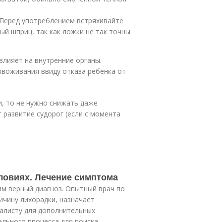
 Перед употреблением встряхивайте
ый шприц, так как ложки не так точны
влияет на внутренние органы.
звоживания ввиду отказа ребенка от
и, то не нужно снижать даже
 развитие судорог (если с момента
словиях. Лечение симптома
им верный диагноз. Опытный врач по
ичину лихорадки, назначает
иалисту для дополнительных
ельного процесса для поиска