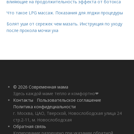
влияющие на продолжительность эффекта от ботокса
Что такое LPG массаж. Показания для лпджи процедуры
Болят уши от сережек чем мазать. Инструкция по уходу
после прокола мочки уха
© 2026 Современная мама
Здесь каждой маме тепло и комфортно❤
Контакты
Пользовательское соглашение
Политика конфидециальности
г. Москва, ЦАО, Тверской, Новослободская улица 24
стр.2-11, м. Новослободская
Обратная связь
Копирование разрешено при указании обратной