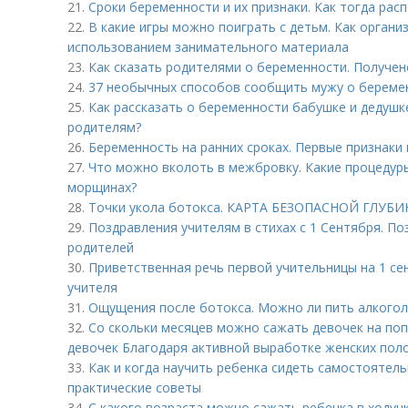
21.
Сроки беременности и их признаки. Как тогда рас
22.
В какие игры можно поиграть с детьм. Как органи
использованием занимательного материала
23.
Как сказать родителями о беременности. Получен
24.
37 необычных способов сообщить мужу о береме
25.
Как рассказать о беременности бабушке и дедушк
родителям?
26.
Беременность на ранних сроках. Первые признаки
27.
Что можно вколоть в межбровку. Какие процедуры
морщинах?
28.
Точки укола ботокса. КАРТА БЕЗОПАСНОЙ ГЛУ
29.
Поздравления учителям в стихах с 1 Сентября. По
родителей
30.
Приветственная речь первой учительницы на 1 се
учителя
31.
Ощущения после ботокса. Можно ли пить алкогол
32.
Со скольки месяцев можно сажать девочек на поп
девочек Благодаря активной выработке женских пол
33.
Как и когда научить ребенка сидеть самостоятель
практические советы
34.
С какого возраста можно сажать ребенка в ходунки