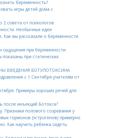
познать беременность?
зовать игры детей дома с
о 2 совета от психологов
нности. Необычные идеи
е. Как вы рассказали о беременности
 и ощущения при беременности
 показаны при статических
БИНЫ ВВЕДЕНИЯ БОТУЛОТОКСИНА
здравления с 1 Сентября учителям от
нтября. Примеры хороших речей для
ь после инъекций Ботокса?
у. Признаки полового созревания у
овых гормонов (эстрогенов) примерно
но. Как научить ребенка сидеть:
. Ходунки и прыгунки: друзья или