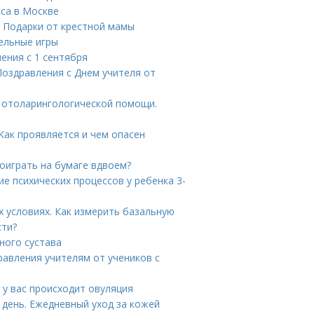
са в Москве
. Подарки от крестной мамы
тельные игры
ения с 1 сентября
 Поздравления с Днем учителя от
я отоларингологической помощи.
Как проявляется и чем опасен
поиграть на бумаге вдвоем?
ие психических процессов у ребенка 3-
 условиях. Как измерить базальную
сти?
ного сустава
равления учителям от учеников с
 у вас происходит овуляция
 день. Ежедневный уход за кожей