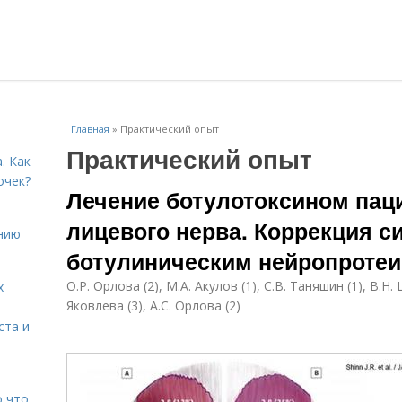
Главная
»
Практический опыт
Практический опыт
. Как
очек?
Лечение ботулотоксином пац
лицевого нерва. Коррекция с
нию
ботулиническим нейропротеи
О.Р. Орлова (2), М.А. Акулов (1), С.В. Таняшин (1), В.Н.
х
Яковлева (3), А.С. Орлова (2)
ста и
о что