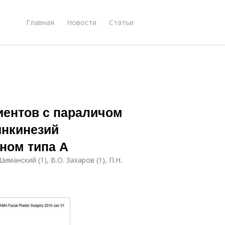
Главная
Новости
Статьи
иентов с параличом
инкинезий
ном типа А
 Шиманский (1), В.О. Захаров (1), П.Н.