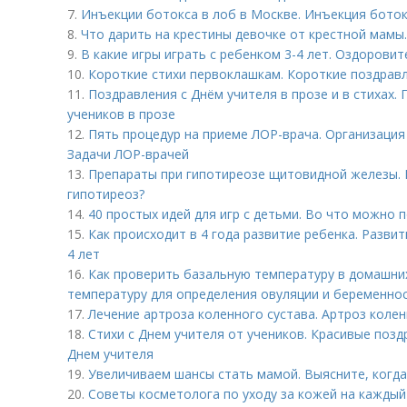
7.
Инъекции ботокса в лоб в Москве. Инъекция боток
8.
Что дарить на крестины девочке от крестной мамы
9.
В какие игры играть с ребенком 3-4 лет. Оздорови
10.
Короткие стихи первоклашкам. Короткие поздравл
11.
Поздравления с Днём учителя в прозе и в стихах.
учеников в прозе
12.
Пять процедур на приеме ЛОР-врача. Организаци
Задачи ЛОР-врачей
13.
Препараты при гипотиреозе щитовидной железы. 
гипотиреоз?
14.
40 простых идей для игр с детьми. Во что можно 
15.
Как происходит в 4 года развитие ребенка. Развит
4 лет
16.
Как проверить базальную температуру в домашних
температуру для определения овуляции и беременно
17.
Лечение артроза коленного сустава. Артроз колен
18.
Стихи с Днем учителя от учеников. Красивые позд
Днем учителя
19.
Увеличиваем шансы стать мамой. Выясните, когда
20.
Советы косметолога по уходу за кожей на каждый