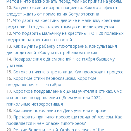
метод и что важно знать перед тем как прийти на уколы.
10.
Ботулотоксин и возраст пациента. Какого эффекта
следует ждать от применения Ботулотоксина
11.
Что дарят на крестины девочке и мальчику крестные
родители. Что делать крестным до и после крещения
12.
Что подарить мальчику на крестины. ТОП 20 полезных
подарков на крестины от гостей
13.
Как выучить ребенку стихотворение. Консультация
для родителей «Как учить с ребенком стихи»
14.
Поздравления с Днем знаний 1 сентября бывшему
учителю
15.
Ботокс в нижнюю треть лица. Как происходит процесс
16.
Короткие стихи первоклашкам. Короткие
поздравления с 1 сентября
17.
Короткое поздравление с Днем учителя в стихах. Смс
и короткие поздравления с Днем учителя 2022,
прикольные четверостишья
18.
Красивые пожелания на День учителя в прозе
19.
Препараты при гипотиреозе щитовидной железы. Как
проявляется и чем опасен гипотиреоз?
20.
Редкие болезни детей. Orphan diseases of the