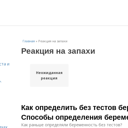
Главная
»
Реакция на запахи
Реакция на запахи
ста и
Неожиданная
реакция
.
Как определить без тестов б
Способы определения береме
Как раньше определяли беременность без тестов?
ихах