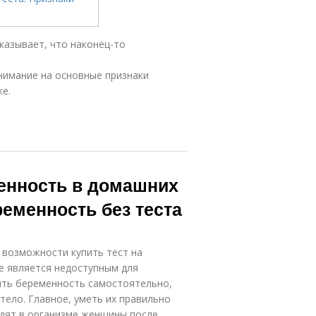
казывает, что наконец-то
внимание на основные признаки
е.
енность в домашних
ременность без теста
 возможности купить тест на
е является недоступным для
ить беременность самостоятельно,
тело. Главное, уметь их правильно
одят в организме женщины после