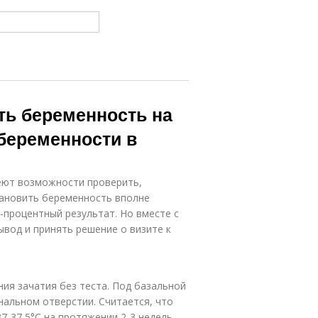
ть беременность на
беременности в
еют возможности проверить,
становить беременность вполне
-процентный результат. Но вместе с
ывод и принять решение о визите к
ия зачатия без теста. Под базальной
альном отверстии. Считается, что
7-37,5°С на протяжении 2-3 недель,