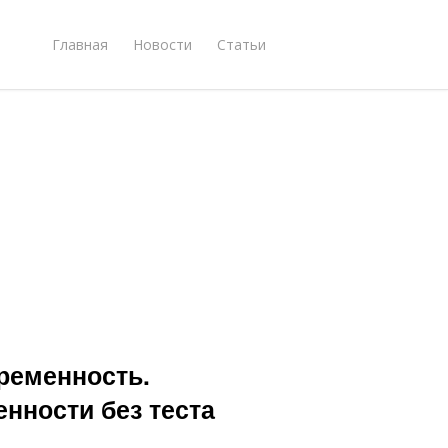
Главная
Новости
Статьи
еременность.
нности без теста