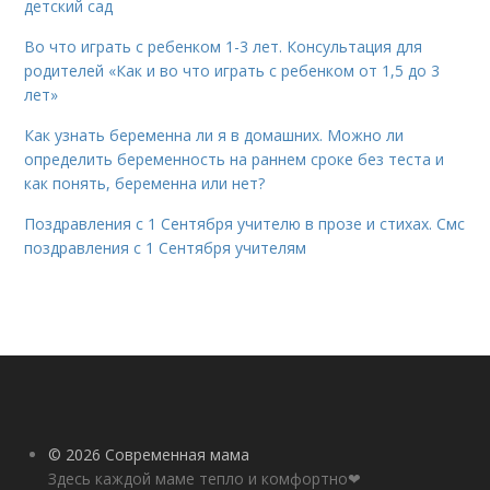
детский сад
Во что играть с ребенком 1-3 лет. Консультация для
родителей «Как и во что играть с ребенком от 1,5 до 3
лет»
Как узнать беременна ли я в домашних. Можно ли
определить беременность на раннем сроке без теста и
как понять, беременна или нет?
Поздравления с 1 Сентября учителю в прозе и стихах. Смс
поздравления с 1 Сентября учителям
© 2026 Современная мама
Здесь каждой маме тепло и комфортно❤