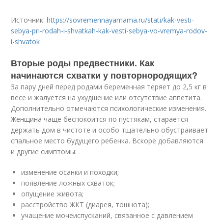
Источник:
https://sovremennayamama.ru/stati/kak-vesti-
sebya-pri-rodah-i-shvatkah-kak-vesti-sebya-vo-vremya-rodov-
i-shvatok
Вторые роды предвестники. Как
начинаются схватки у повторнородящих?
За пару дней перед родами беременная теряет до 2,5 кг в
весе и жалуется на ухудшение или отсутствие аппетита.
Дополнительно отмечаются психологические изменения.
Женщина чаще беспокоится по пустякам, старается
держать дом в чистоте и особо тщательно обустраивает
спальное место будущего ребенка. Вскоре добавляются
и другие симптомы:
изменение осанки и походки;
появление ложных схваток;
опущение живота;
расстройство ЖКТ (диарея, тошнота);
учащение мочеиспусканий, связанное с давлением