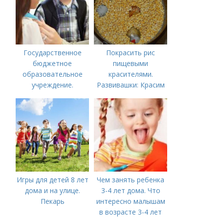
Государственное
Покрасить рис
бюджетное
пищевыми
образовательное
красителями.
учреждение.
Развивашки: Красим
Сокращенные
рис и макароны, для
названия школ,
сенсорных
садиков и домов
коробочек.
творчества
Игры для детей 8 лет
Чем занять ребенка
дома и на улице.
3-4 лет дома. Что
Пекарь
интересно малышам
в возрасте 3-4 лет