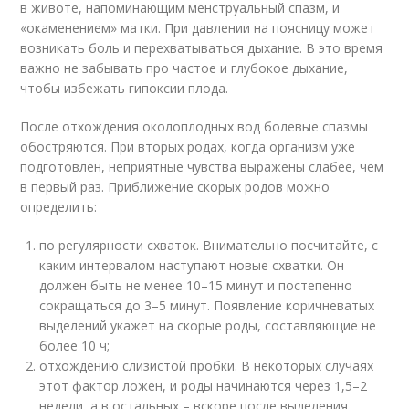
в животе, напоминающим менструальный спазм, и
«окаменением» матки. При давлении на поясницу может
возникать боль и перехватываться дыхание. В это время
важно не забывать про частое и глубокое дыхание,
чтобы избежать гипоксии плода.
После отхождения околоплодных вод болевые спазмы
обостряются. При вторых родах, когда организм уже
подготовлен, неприятные чувства выражены слабее, чем
в первый раз. Приближение скорых родов можно
определить:
по регулярности схваток. Внимательно посчитайте, с
каким интервалом наступают новые схватки. Он
должен быть не менее 10–15 минут и постепенно
сокращаться до 3–5 минут. Появление коричневатых
выделений укажет на скорые роды, составляющие не
более 10 ч;
отхождению слизистой пробки. В некоторых случаях
этот фактор ложен, и роды начинаются через 1,5–2
недели, а в остальных – вскоре после выделения