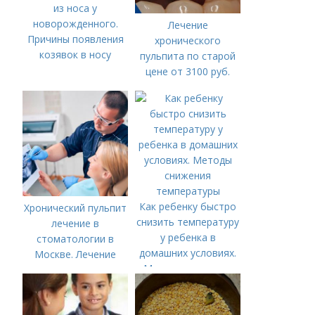
из носа у
новорожденного.
Лечение
Причины появления
хронического
козявок в носу
пульпита по старой
цене от 3100 руб.
Лечение кариеса:
цена
Как ребенку быстро
Хронический пульпит
снизить температуру
лечение в
у ребенка в
стоматологии в
домашних условиях.
Москве. Лечение
Методы снижения
пульпита в Москве и
температуры
Московской области