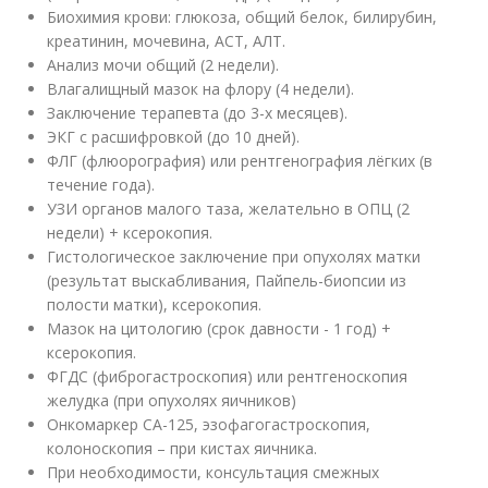
Биохимия крови: глюкоза, общий белок, билирубин,
креатинин, мочевина, АСТ, АЛТ.
Анализ мочи общий (2 недели).
Влагалищный мазок на флору (4 недели).
Заключение терапевта (до 3-х месяцев).
ЭКГ с расшифровкой (до 10 дней).
ФЛГ (флюорография) или рентгенография лёгких (в
течение года).
УЗИ органов малого таза, желательно в ОПЦ (2
недели) + ксерокопия.
Гистологическое заключение при опухолях матки
(результат выскабливания, Пайпель-биопсии из
полости матки), ксерокопия.
Мазок на цитологию (срок давности - 1 год) +
ксерокопия.
ФГДС (фиброгастроскопия) или рентгеноскопия
желудка (при опухолях яичников)
Онкомаркер СА-125, эзофагогастроскопия,
колоноскопия – при кистах яичника.
При необходимости, консультация смежных