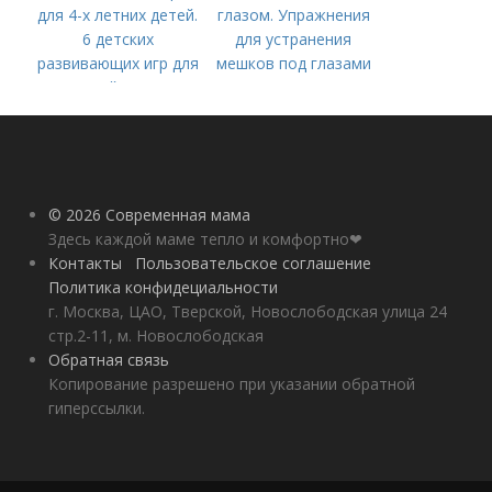
для 4-х летних детей.
глазом. Упражнения
6 детских
для устранения
развивающих игр для
мешков под глазами
детей 4 лет
© 2026 Современная мама
Здесь каждой маме тепло и комфортно❤
Контакты
Пользовательское соглашение
Политика конфидециальности
г. Москва, ЦАО, Тверской, Новослободская улица 24
стр.2-11, м. Новослободская
Обратная связь
Копирование разрешено при указании обратной
гиперссылки.