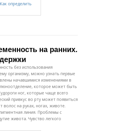
еменность на ранних.
адержки
нность без использования
оему организму, можно узнать первые
овлены начавшимися изменениями в
слюноотделение, которое может быть
Судороги ног, которые чаще всего
еский привкус во рту может появиться
волос на руках, ногах, животе.
 пигментная линия. Проблемы с
утие живота. Чувство легкого