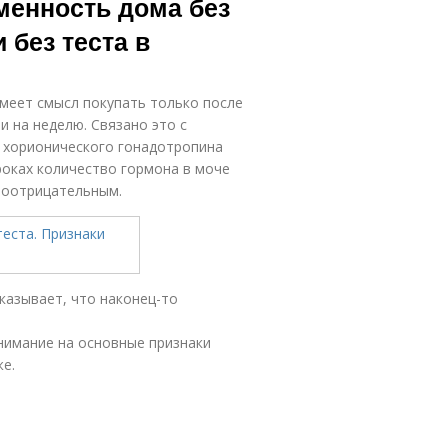
еменность дома без
 без теста в
меет смысл покупать только после
и на неделю. Связано это с
 хорионического гонадотропина
сроках количество гормона в моче
ноотрицательным.
казывает, что наконец-то
внимание на основные признаки
е.