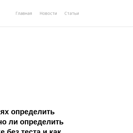
Главная
Новости
Статьи
ях определить
но ли определить
 без теста и как