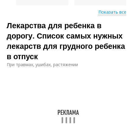
Показать все
Препараты при
Лекарства для ребенка в
кишечных
расстройствах
дорогу. Список самых нужных
лекарств для грудного ребенка
в отпуск
При травмах, ушибах, растяжении