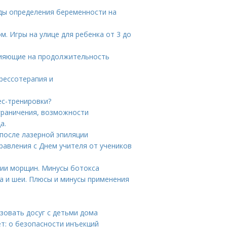
оды определения беременности на
ом. Игры на улице для ребенка от 3 до
влияющие на продолжительность
прессотерапия и
ес-тренировки?
граничения, возможности
а.
 после лазерной эпиляции
равления с Днем учителя от учеников
ции морщин. Минусы ботокса
ца и шеи. Плюсы и минусы применения
изовать досуг с детьми дома
т: о безопасности инъекций