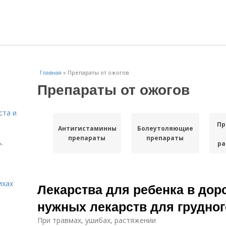
Главная
»
Препараты от ожогов
Препараты от ожогов
ста и
Пр
Антигистаминные
Болеутоляющие
препараты
препараты
.
ра
ихах
Лекарства для ребенка в дор
нужных лекарств для грудног
При травмах, ушибах, растяжении