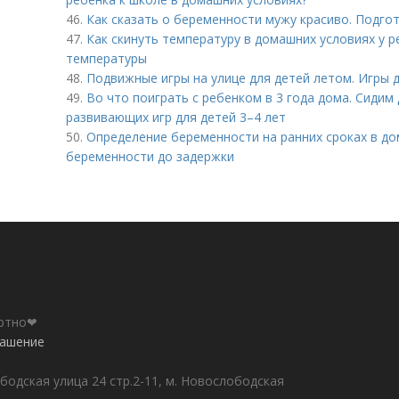
46.
Как сказать о беременности мужу красиво. Подго
47.
Как скинуть температуру в домашних условиях у 
температуры
48.
Подвижные игры на улице для детей летом. Игры 
49.
Во что поиграть с ребенком в 3 года дома. Сидим
развивающих игр для детей 3–4 лет
50.
Определение беременности на ранних сроках в до
беременности до задержки
ортно❤
лашение
бодская улица 24 стр.2-11, м. Новослободская