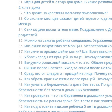
31.
Игры для детей в 2 года для дома. В какие разви
2-х лет дома
32.
Что дарят на крестины мальчику приглашенные?
33.
Со скольки месяцев сажают детей первого года жи
месяца
34.
Стих ко дню воспитателя маме. Поздравление с Д
родителей
35.
Можно ли сажать ребёнка специально. Упражнени
36.
Инъекции вокруг глаз от морщин. Мезотерапия ко
37.
Как лечить эрозию шейки матки? Ша. Врач выпол
38.
Убрать следы от прыщей на лице. Почему появля
39.
Вакуумно роликовый массаж, что это. Общее пре
40.
Синяки после Ботокса. Уход за лицом после Боток
41.
Средство от следов от прыщей на лице. Почему 
42.
Как убрать красные пятна после прыщей. Почему
43.
Как узнать о беременности дома без теста. Попу
беременности без теста в домашних условиях
44.
Как проверить, что ты беременна в домашних усл
беременность на раннем сроке без теста и как понят
45.
Как подготовить к школе ребенка 5 лет в домашни
ребенка к школе в домашних условиях?