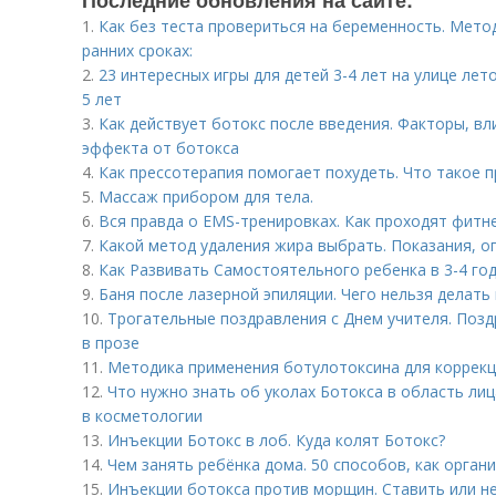
Последние обновления на сайте:
1.
Как без теста провериться на беременность. Мет
ранних сроках:
2.
23 интересных игры для детей 3-4 лет на улице лет
5 лет
3.
Как действует ботокс после введения. Факторы, 
эффекта от ботокса
4.
Как прессотерапия помогает похудеть. Что такое 
5.
Массаж прибором для тела.
6.
Вся правда о EMS-тренировках. Как проходят фитн
7.
Какой метод удаления жира выбрать. Показания, о
8.
Как Развивать Самостоятельного ребенка в 3-4 год
9.
Баня после лазерной эпиляции. Чего нельзя делать
10.
Трогательные поздравления с Днем учителя. Позд
в прозе
11.
Методика применения ботулотоксина для коррек
12.
Что нужно знать об уколах Ботокса в область ли
в косметологии
13.
Инъекции Ботокс в лоб. Куда колят Ботокс?
14.
Чем занять ребёнка дома. 50 способов, как орган
15.
Инъекции ботокса против морщин. Ставить или не