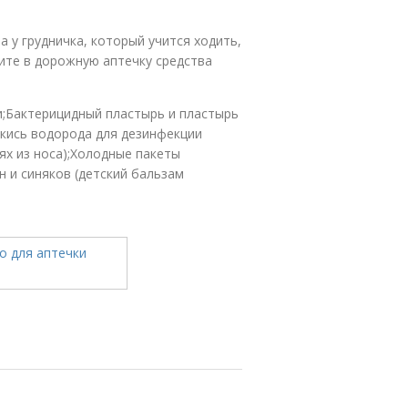
а у грудничка, который учится ходить,
ите в дорожную аптечку средства
и;Бактерицидный пластырь и пластырь
екись водорода для дезинфекции
х из носа);Холодные пакеты
н и синяков (детский бальзам