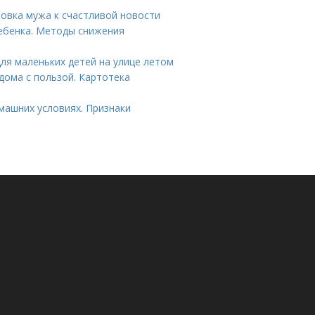
товка мужа к счастливой новости
ребенка. Методы снижения
для маленьких детей на улице летом
 дома с пользой. Картотека
машних условиях. Признаки