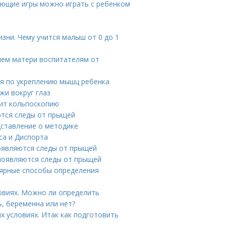
вающие игры можно играть с ребенком
зни. Чему учится малыш от 0 до 1
нем матери воспитателям от
я по укреплению мышц ребенка
жи вокруг глаз
нит кольпоскопию
ются следы от прыщей
дставление о методике
са и Диспорта
появляются следы от прыщей
 появляются следы от прыщей
лярные способы определения
овиях. Можно ли определить
ь, беременна или нет?
х условиях. Итак как подготовить