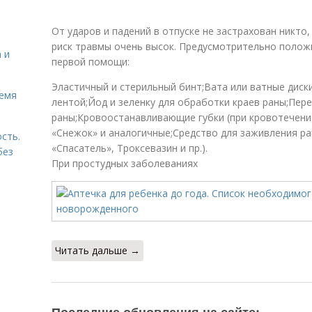
От ударов и падений в отпуске не застрахован никто, 
риск травмы очень высок. Предусмотрительно полож
 и
первой помощи:
Эластичный и стерильный бинт;Вата или ватные диск
ремя
лентой;Йод и зеленку для обработки краев раны;Пер
раны;Кровоостанавливающие губки (при кровотечения
«Снежок» и аналогичные;Средство для заживления ра
сть.
«Спасатель», Троксевазин и пр.).
без
При простудных заболеваниях
Читать дальше →