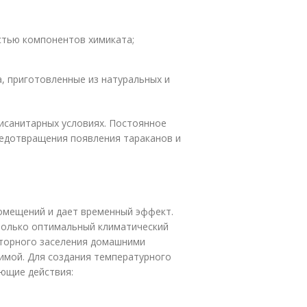
тью компонентов химиката;
, приготовленные из натуральных и
исанитарных условиях. Постоянное
редотвращения появления тараканов и
омещений и дает временный эффект.
 только оптимальный климатический
вторного заселения домашними
имой. Для создания температурного
ющие действия: