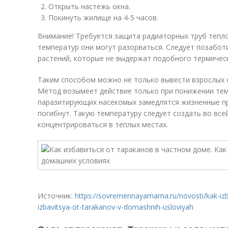
Открыть настежь окна.
Покинуть жилище на 4-5 часов.
Внимание! Требуется защита радиаторных труб тепло
температур они могут разорваться. Следует позабот
растений, которые не выдержат подобного термическ
Таким способом можно не только вывести взрослых о
Метод возымеет действие только при понижении темп
паразитирующих насекомых замедлятся жизненные пр
погибнут. Такую температуру следует создать во все
концентрироваться в теплых местах.
Источник:
https://sovremennayamama.ru/novosti/kak-izb
izbavitsya-ot-tarakanov-v-domashnih-usloviyah