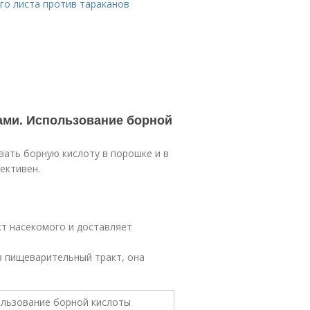
го листа против тараканов
ками. Использование борной
ать борную кислоту в порошке и в
ективен.
т насекомого и доставляет
в пищеварительный тракт, она