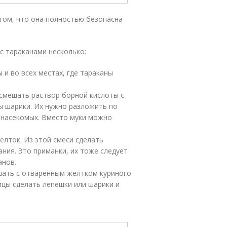
том, что она полностью безопасна
с тараканами несколько:
 и во всех местах, где тараканы
 смешать раствор борной кислоты с
ы шарики. Их нужно разложить по
я насекомых. Вместо муки можно
елток. Из этой смеси сделать
ания. Это приманки, их тоже следует
анов.
шать с отваренным желтком куриного
шицы сделать лепешки или шарики и