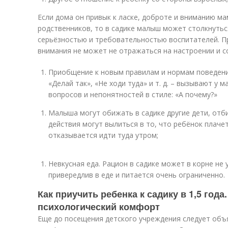
Если дома он привык к ласке, доброте и вниманию ма
родственников, то в садике малыш может столкнутьс
серьёзностью и требовательностью воспитателей. П
внимания не может не отражаться на настроении и с
Приобщение к новым правилам и нормам поведения.
«Делай так», «Не ходи туда» и т. д. – вызывают у
вопросов и непонятностей в стиле: «А почему?»
Малыша могут обижать в садике другие дети, отби
действия могут вылиться в то, что ребёнок плачет
отказывается идти туда утром;
Невкусная еда. Рацион в садике может в корне не 
привередлив в еде и питается очень ограниченно.
Как приучить ребенка к садику в 1,5 год
психологический комфорт
Еще до посещения детского учреждения следует объя