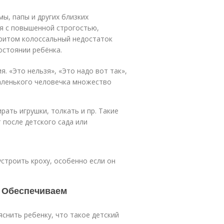
мы, папы и других близких
я с повышенной строгостью,
ритом колоссальный недостаток
остоянии ребёнка.
 «Это нельзя», «Это надо вот так»,
 маленького человечка множество
рать игрушки, толкать и пр. Такие
 после детского сада или
устроить кроху, особенно если он
а. Обеспечиваем
снить ребенку, что такое детский