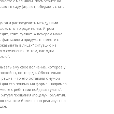
а вместе с малышом, посмотрите на
лают в саду (играют, обедают, спят,
кукол и распределить между ними
ышом, кто-то родителем. Утром
едят, спят, гуляют. А вечером мама
ь фантазию и придумать вместе с
оказывать в лицах" ситуацию на
ого сочинения "о том, как одна
село".
зывать ему свое волнение, которое у
 спокойны, но тверды. Обязательно
г, решит, что его оставили с чужой
й для его понимания форме. Например:
вместе с ребятами пойдешь гулять".
ритуал прощания (поцелуй, объятия,
ыш слишком болезненно реагирует на
шке.