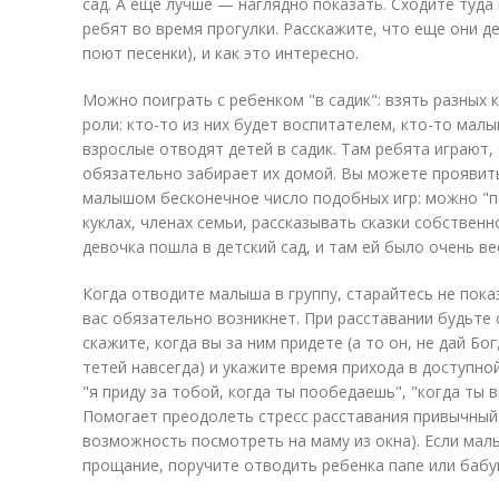
сад. А еще лучше — наглядно показать. Сходите туд
ребят во время прогулки. Расскажите, что еще они де
поют песенки), и как это интересно.
Можно поиграть с ребенком "в садик": взять разных 
роли: кто-то из них будет воспитателем, кто-то мал
взрослые отводят детей в садик. Там ребята играют, 
обязательно забирает их домой. Вы можете проявит
малышом бесконечное число подобных игр: можно "п
куклах, членах семьи, рассказывать сказки собственн
девочка пошла в детский сад, и там ей было очень ве
Когда отводите малыша в группу, старайтесь не пока
вас обязательно возникнет. При расставании будьте
скажите, когда вы за ним придете (а то он, не дай Бо
тетей навсегда) и укажите время прихода в доступно
"я приду за тобой, когда ты пообедаешь", "когда ты 
Помогает преодолеть стресс расставания привычный 
возможность посмотреть на маму из окна). Если мал
прощание, поручите отводить ребенка папе или бабу