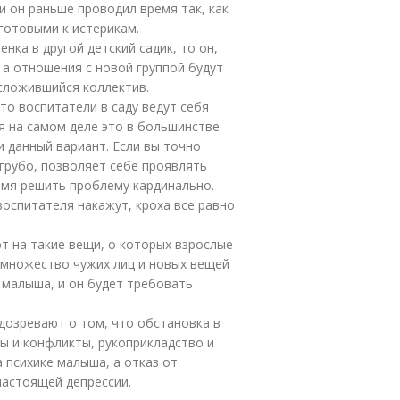
и он раньше проводил время так, как
 готовыми к истерикам.
нка в другой детский садик, то он,
 а отношения с новой группой будут
 сложившийся коллектив.
то воспитатели в саду ведут себя
я на самом деле это в большинстве
 и данный вариант. Если вы точно
 грубо, позволяет себе проявлять
емя решить проблему кардинально.
воспитателя накажут, кроха все равно
т на такие вещи, о которых взрослые
 множество чужих лиц и новых вещей
 малыша, и он будет требовать
дозревают о том, что обстановка в
ры и конфликты, рукоприкладство и
а психике малыша, а отказ от
настоящей депрессии.