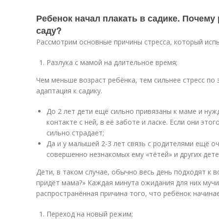
Ребенок начал плакать в садике. Почему 
саду?
Рассмотрим основные причины стресса, который исп
Разлука с мамой на длительное время;
Чем меньше возраст ребёнка, тем сильнее стресс по
адаптация к садику.
До 2 лет дети ещё сильно привязаны к маме и ну
контакте с ней, в её заботе и ласке. Если они это
сильно страдает;
Да и у малышей 2-3 лет связь с родителями ещё о
совершенно незнакомых ему «тётей» и других дете
Дети, в таком случае, обычно весь день подходят к в
придёт мама?» Каждая минута ожидания для них мучи
распространённая причина того, что ребёнок начинае
Переход на новый режим;