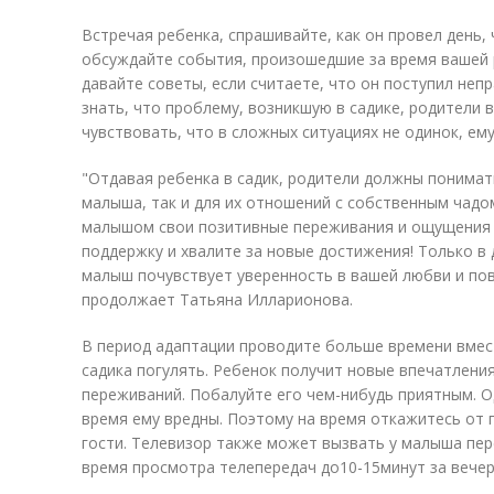
Встречая ребенка, спрашивайте, как он провел день, 
обсуждайте события, произошедшие за время вашей ра
давайте советы, если считаете, что он поступил неп
знать, что проблему, возникшую в садике, родители 
чувствовать, что в сложных ситуациях не одинок, ему
"Отдавая ребенка в садик, родители должны понимат
малыша, так и для их отношений с собственным чадо
малышом свои позитивные переживания и ощущения п
поддержку и хвалите за новые достижения! Только 
малыш почувствует уверенность в вашей любви и пов
продолжает Татьяна Илларионова.
В период адаптации проводите больше времени вмес
садика погулять. Ребенок получит новые впечатлени
переживаний. Побалуйте его чем-нибудь приятным. О
время ему вредны. Поэтому на время откажитесь от п
гости. Телевизор также может вызвать у малыша пе
время просмотра телепередач до
10-15
минут за вечер