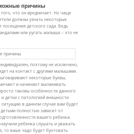
озможные причины
того, что он вредничает. Но чаще
дители должны узнать некоторые
 посещения детского сада. Ведь
андалами или ругать малыша – это не
индивидуален, поэтому не исключено,
идет на контакт с другими малышами.
выговаривают некоторые буквы,
замечают и начинают высмеивать
 просто таковы особенности данного
 и детки с патологией внешности
а ситуацию в данном случае вам будет
 детьми полностью зависит от
одготовленности вашего ребенка.
 научили ребенка слушать и уважать
я, то ваше чадо будет бунтовать