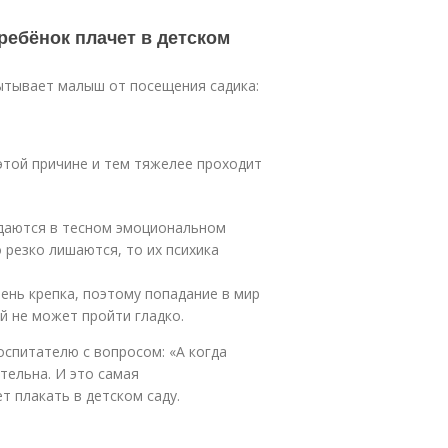
ребёнок плачет в детском
ытывает малыш от посещения садика:
 этой причине и тем тяжелее проходит
ждаются в тесном эмоциональном
го резко лишаются, то их психика
чень крепка, поэтому попадание в мир
й не может пройти гладко.
оспитателю с вопросом: «А когда
тельна. И это самая
т плакать в детском саду.