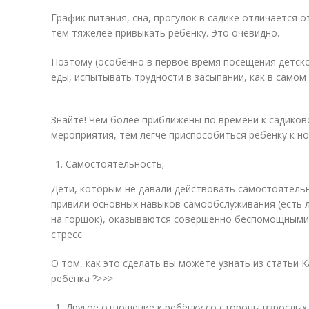
График питания, сна, прогулок в садике отличается о
тем тяжелее привыкать ребёнку. Это очевидно.
Поэтому (особенно в первое время посещения детско
еды, испытывать трудности в засыпании, как в самом 
Знайте! Чем более приближены по времени к садиков
мероприятия, тем легче приспособиться ребёнку к н
Самостоятельность;
Дети, которым не давали действовать самостоятельно
привили основных навыков самообслуживания (есть л
на горшок), оказываются совершенно беспомощными 
стресс.
О том, как это сделать вы можете узнать из статьи 
ребенка ?>>>
Другое отношение к ребёнку со стороны взрослых;