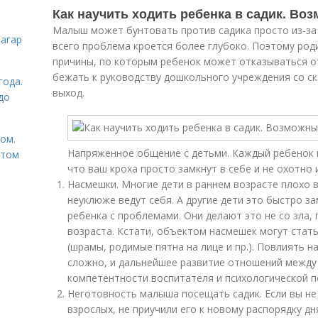
Как научить ходить ребенка в садик. В
Малыш может бунтовать против садика просто из-за 
загар
всего проблема кроется более глубоко. Поэтому ро
причины, по которым ребенок может отказываться от
бежать к руководству дошкольного учреждения со ск
года.
выход.
до
том.
Напряженное общение с детьми. Каждый ребенок 
етом
что ваш кроха просто замкнут в себе и не охотно 
Насмешки. Многие дети в раннем возрасте плохо 
неуклюже ведут себя. А другие дети это быстро 
ребенка с проблемами. Они делают это не со зла,
возраста. Кстати, объектом насмешек могут стать
(шрамы, родимые пятна на лице и пр.). Повлиять н
сложно, и дальнейшее развитие отношений между
компетентности воспитателя и психологической п
Неготовность малыша посещать садик. Если вы не
взрослых, не приучили его к новому распорядку дн