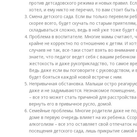
против детсадовского режима и новых правил. Есл
хотел, и ему никто не перечил, то вам стоит быть
Смена детского сада. Если вы только перевели ребе
скорее всего, будет скучать по старым приятелям,
складываться сложно, ведь в ней уже тоже будет
Проблема в воспитателе. Многие мамы считают, ч
крайне не корректно по отношению к детям. И хот
случаев не так, все-таки стоит взять во внимание
знаете, что педагог ведет себя с вашим ребенком
жестокость и даже рукоприкладство, то самое вр
Ведь даже если вы поговорите с руководством, и 
будет бояться каждой новой встречи с ним.
Непривычная обстановка. Малыши остро реагирую
даже и не задумываются. Незнакомое помещение,
– все это может стать причиной для расстройства
вернуть его в привычное русло, домой.
Семейные проблемы. Многие родители даже не по
доме в первую очередь влияет на их ребенка. Ссо
алкоголизм – все это оставляет свой отпечаток н
посещения детского сада, лишь прикрытие самой 