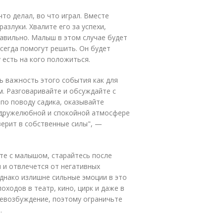
что делал, во что играл. Вместе
злуки. Хвалите его за успехи,
равильно. Малыш в этом случае будет
всегда помогут решить. Он будет
 есть на кого положиться.
ь важность этого события как для
м. Разговаривайте и обсуждайте с
о поводу садика, оказывайте
в дружелюбной и спокойной атмосфере
ерит в собственные силы", —
те с малышом, старайтесь после
я и отвлечется от негативных
днако излишне сильные эмоции в это
оходов в театр, кино, цирк и даже в
ревозбуждение, поэтому ограничьте
.