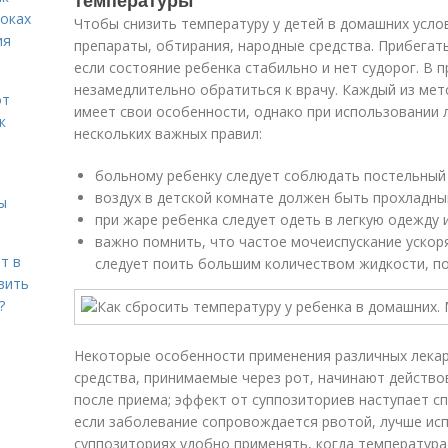
температуры
роках
Чтобы снизить температуру у детей в домашних усл
ия
препараты, обтирания, народные средства. Прибегат
если состояние ребенка стабильно и нет судорог. В
незамедлительно обратиться к врачу. Каждый из ме
от
имеет свои особенности, однако при использовании 
к
нескольких важных правил:
больному ребенку следует соблюдать постельный
воздух в детской комнате должен быть прохладны
ы
при жаре ребенка следует одеть в легкую одежду 
важно помнить, что частое мочеиспускание ускор
т в
следует поить большим количеством жидкости, по
вить
?
Некоторые особенности применения различных лека
средства, принимаемые через рот, начинают действо
после приема; эффект от суппозиториев наступает сп
если заболевание сопровождается рвотой, лучше исп
суппозиториях удобно применять, когда температура