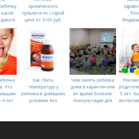
ребенку
хронического
здраво
 какой
пульпита по старой
Рос
 давать
цене от 3100 руб.
Федера
ающее
Лечение кариеса:
инфо
у?
цена
Мини
здраво
Рос
Фед
ребенка
Как сбить
Чем занять ребенка
Рекоме
а. Что
температуру у
дома в карантин или
родителе
алышам
ребенка в домашних
во время болезни.
5 лет. К
3-4 лет
условиях без
Консультация для
воспитыв
лекарств в год. В чем
родителей «Чем
в 4
причины высокой
занять ребенка в дни
температуры у
болезни или
ребенка?
карантина?»