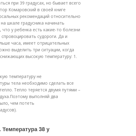
ся при 39 градусах, но бывает всего
октор Комаровский в своей книге
ерсальных рекомендаций относительно
 на шкале градусника начинать
 что у ребенка есть какие-то болезни
 спровоцировать судороги. Да и
льше часа, имеет отрицательных
жно выделить три ситуации, когда
 снижающих высокую температуру: 1.
окую температуру не
уры тела необходимо сделать все
тепло. Тепло теряется двумя путями –
здуха.Поэтому выполняй два
было, чем потеть
адусов).
 Температура 38 у