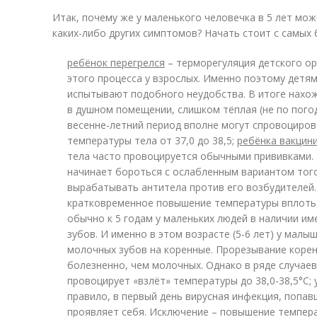
Итак, почему же у маленького человечка в 5 лет мож
каких-либо других симптомов? Начать стоит с самых 
ребёнок перегрелся
– терморегуляция детского ор
этого процесса у взрослых. Именно поэтому детям
испытывают подобного неудобства. В итоге нахо
в душном помещении, слишком тёплая (не по пого
весенне-летний период вполне могут спровоциро
температуры тела от 37,0 до 38,5;
ребёнка вакцин
тела часто провоцируется обычными прививками.
начинает бороться с ослабленным вариантом того
вырабатывать антитела против его возбудителей.
кратковременное повышение температуры вплоть 
обычно к 5 годам у маленьких людей в наличии и
зубов. И именно в этом возрасте (5-6 лет) у мал
молочных зубов на коренные. Прорезывание коре
болезненно, чем молочных. Однако в ряде случае
провоцирует «взлёт» температуры до 38,0-38,5°C;
правило, в первый день вирусная инфекция, попав
проявляет себя. Исключение – повышение темпера