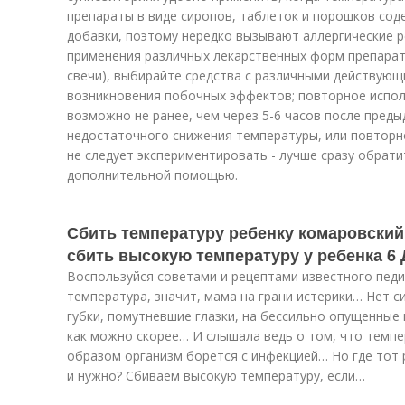
препараты в виде сиропов, таблеток и порошков со
добавки, поэтому нередко вызывают аллергические р
применения различных лекарственных форм препарато
свечи), выбирайте средства с различными действую
возникновения побочных эффектов; повторное испо
возможно не ранее, чем через 5-6 часов после преды
недостаточного снижения температуры, или повторно
не следует экспериментировать - лучше сразу обрати
дополнительной помощью.
Сбить температуру ребенку комаровский
сбить высокую температуру у ребенка 6 Д
Воспользуйся советами и рецептами известного педи
температура, значит, мама на грани истерики… Нет с
губки, помутневшие глазки, на бессильно опущенные
как можно скорее… И слышала ведь о том, что темпе
образом организм борется с инфекцией… Но где тот 
и нужно? Сбиваем высокую температуру, если…