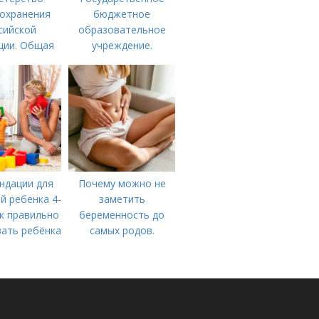
охранения
бюджетное
сийской
образовательное
ции. Общая
учреждение.
рмация о
Сокращенные
стерстве
названия школ,
охранения
садиков и домов
сийской
творчества
ерации
ндации для
Почему можно не
й ребенка 4-
заметить
ак правильно
беременность до
ать ребёнка
самых родов.
-5 лет?
Скрытая
беременность: что
это такое, симптомы