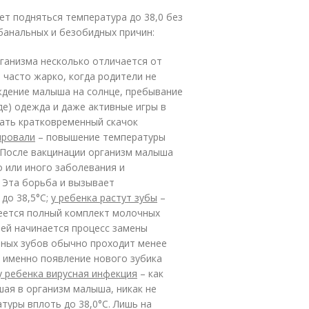
ет подняться температура до 38,0 без
банальных и безобидных причин:
ганизма несколько отличается от
 часто жарко, когда родители не
ждение малыша на солнце, пребывание
де) одежда и даже активные игры в
вать кратковременный скачок
ировали
– повышение температуры
 После вакцинации организм малыша
 или иного заболевания и
 Эта борьба и вызывает
до 38,5°C;
у ребенка растут зубы
–
меется полный комплект молочных
ышей начинается процесс замены
нных зубов обычно проходит менее
в именно появление нового зубика
у ребенка вирусная инфекция
– как
шая в организм малыша, никак не
туры вплоть до 38,0°C. Лишь на