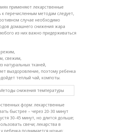
овиях применяют лекарственные
ь к перечисленным методам следует,
 противном случае необходимо
тодов домашнего снижения жара
любого из них важно придерживаться
 режим,
м, свежим,
из натуральных тканей,
яет выздоровление, поэтому ребенка
дойдет теплый чай, компоты.
рственных форм: лекарственные
вать быстрее – через 20-30 минут
устя 30-45 минут, но длится дольше;
ользовать свечи; лекарства в
 у ребенка поднимается ночью;