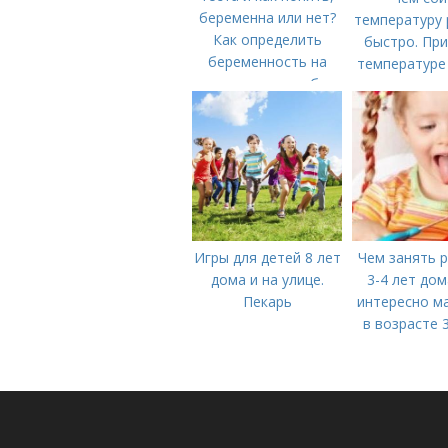
температуру 
Как определить
быстро. При
беременность на
температуре
ранних стадиях без
жаропониж
теста. Можно ли
ребенк
определить
беременность на
раннем сроке без
теста и как понять,
беременна или нет?
Игры для детей 8 лет
Чем занять 
дома и на улице.
3-4 лет дом
Пекарь
интересно м
в возрасте 