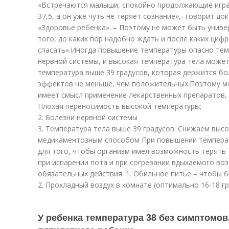
«Встречаются малыши, спокойно продолжающие играть
37,5, а он уже чуть не теряет сознание»,- говорит д
«Здоровье ребенка». – Поэтому не может быть унив
того, до каких пор надобно ждать и после каких цифр
спасать».Иногда повышение температуры опасно тем,
нервной системы, и высокая температура тела может
температура выше 39 градусов, которая держится бо
эффектов не меньше, чем положительных.Поэтому мо
имеет смысл применение лекарственных препаратов,
Плохая переносимость высокой температуры;
2. Болезни нервной системы
3. Температура тела выше 39 градусов. Снижаем выс
медикаментозным способом При повышении температ
для того, чтобы организм имел возможность терять 
при испарении пота и при согревании вдыхаемого во
обязательных действия: 1. Обильное питье – чтобы 
2. Прохладный воздух в комнате (оптимально 16-18 гр
У ребенка температура 38 без симптомов.