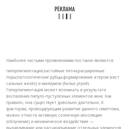
Наиболее частыми проявлениями постакне являются:
гиперпигментация;застойные пятна;расширенные
поры;патологические рубцы;формирование атером (кист
сальных желёз) и милиумов (белых угрей).
Гиперпигментация может возникать в результате
воспаления папуло-пустулёзных элементов акне. Как
правило, она существует довольно длительно. К
факторам, провоцирующим развитие данного симптома,
можно отнести активную солнечную инсоляцию
(облучение) и механическое воздействие —
выдавливание или расцарапывание отдельных элементов