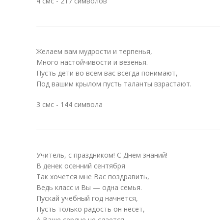
4 смс - 217 символов
Желаем вам мудрости и терпенья,
Много настойчивости и везенья.
Пусть дети во всем вас всегда понимают,
Под вашим крылом пусть таланты взрастают.
3 смс - 144 символа
Учитель, с праздником! С Днем знаний!
В денек осенний сентября
Так хочется мне Вас поздравить,
Ведь класс и Вы — одна семья.
Пускай учебный год начнется,
Пусть только радость он несет,
А Ваше сердце не сдается —