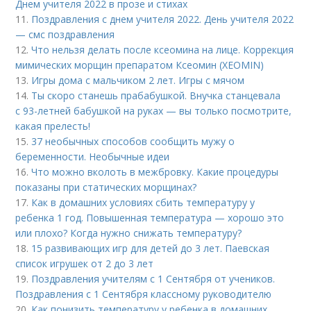
Днем учителя 2022 в прозе и стихах
11.
Поздравления с днем учителя 2022. День учителя 2022
— смс поздравления
12.
Что нельзя делать после ксеомина на лице. Коррекция
мимических морщин препаратом Ксеомин (XEOMIN)
13.
Игры дома с мальчиком 2 лет. Игры с мячом
14.
Ты скоро станешь прабабушкой. Внучка станцевала
с 93-летней бабушкой на руках — вы только посмотрите,
какая прелесть!
15.
37 необычных способов сообщить мужу о
беременности. Необычные идеи
16.
Что можно вколоть в межбровку. Какие процедуры
показаны при статических морщинах?
17.
Как в домашних условиях сбить температуру у
ребенка 1 год. Повышенная температура — хорошо это
или плохо? Когда нужно снижать температуру?
18.
15 развивающих игр для детей до 3 лет. Паевская
список игрушек от 2 до 3 лет
19.
Поздравления учителям с 1 Сентября от учеников.
Поздравления с 1 Сентября классному руководителю
20.
Как понизить температуру у ребенка в домашних