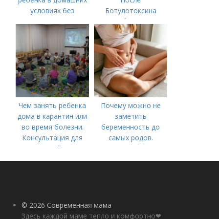
условиях без
Ботулотоксина
лекарств в год. В чем
необходимо
причины высокой
температуры у
ребенка?
Чем занять ребенка
Почему можно не
дома в карантин или
заметить
во время болезни.
беременность до
Консультация для
самых родов.
родителей «Чем
Скрытая
занять ребенка в дни
беременность: что
болезни или
это такое, симптомы
карантина?»
© 2026 Современная мама
Здесь каждой маме тепло и комфортно❤