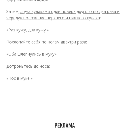
Затем,
стуча кулаками один поверх другого по два раза и
чередуя положение верхнего и нижнего кулака
:
«Раз ку-ку, два ку-ку!»
Похлопайте себя по ногам два-три раза
:
«Оба шлепнулись в муку»
Дотроньтесь до носа
:
«Нос в муке!»