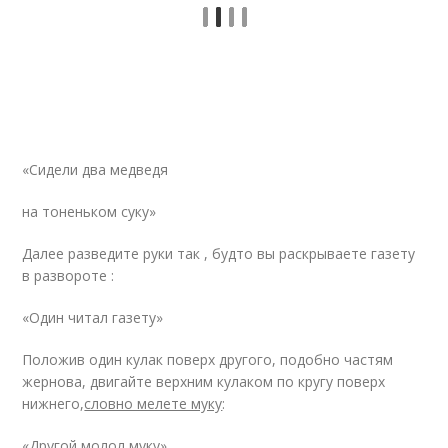
«Сидели два медведя
на тоненьком суку»
Далее разведите руки так , будто вы раскрываете газету
в развороте :
«Один читал газету»
Положив один кулак поверх другого, подобно частям
жернова, двигайте верхним кулаком по кругу поверх
нижнего,
словно мелете муку
:
«Другой молол муку»