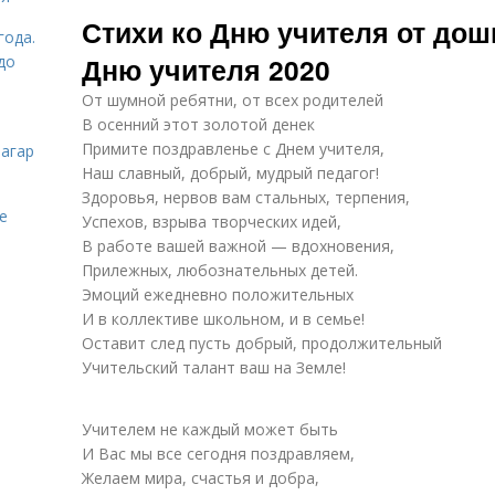
Учителя от
Поздравление с
Уч
Стихи ко Дню учителя от дош
выпускников
днем учителя
года.
Дню учителя 2020
до
От шумной ребятни, от всех родителей
Пожелание с
В осенний этот золотой денек
днем учителя
Примите поздравленье с Днем учителя,
загар
Наш славный, добрый, мудрый педагог!
Здоровья, нервов вам стальных, терпения,
е
Успехов, взрыва творческих идей,
В работе вашей важной — вдохновения,
Прилежных, любознательных детей.
Эмоций ежедневно положительных
И в коллективе школьном, и в семье!
Оставит след пусть добрый, продолжительный
Учительский талант ваш на Земле!
Учителем не каждый может быть
И Вас мы все сегодня поздравляем,
Желаем мира, счастья и добра,