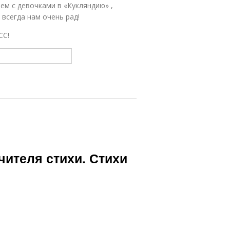
ем с девочками в «Кукляндию» ,
всегда нам очень рад!
СС!
чителя стихи. Стихи