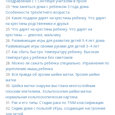
Поздравления с 1 Сентября учителям в прозе
23.
Чем заняться дома с ребенком 3 года дома.
Особенности трёхлетнего возраста
24.
Какие подарки дарят на крестины ребенку. Что дарят
на крестины родственники и друзья
25.
Что дарят на крестины ребенку. Что дарят на
крестины — девочке, мальчику
26.
Развивающие игры для развития детей 3-4 лет дома.
Развивающие игры своими руками для детей 3–4 лет
27.
Как сбить быстро температуру ребенку. Высокая
температура у ребенка без симтомов
28.
Можно ли сажать ребёнка специально. Упражнения по
укреплению мышц ребенка
29.
Вся правда об эрозии шейки матки. Эрозия шейки
матки
30.
Шейка матки снаружи выстлана многослойным
плоским эпителием.. Кольпоскопия шейки матки:
нормальная кольпоскопическая картина
31.
Рак и его типы. Стадии рака по TNM-классификации
32.
Сидим дома с пользой! Игры, создающие настроение
для детей