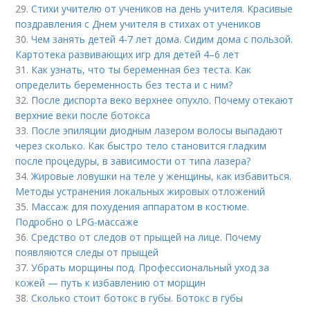
29.
Стихи учителю от учеников на день учителя. Красивые
поздравления с Днем учителя в стихах от учеников
30.
Чем занять детей 4-7 лет дома. Сидим дома с пользой.
Картотека развивающих игр для детей 4–6 лет
31.
Как узнать, что ты беременная без теста. Как
определить беременность без теста и с ним?
32.
После диспорта веко верхнее опухло. Почему отекают
верхние веки после ботокса
33.
После эпиляции диодным лазером волосы выпадают
через сколько. Как быстро тело становится гладким
после процедуры, в зависимости от типа лазера?
34.
Жировые ловушки на теле у женщины, как избавиться.
Методы устранения локальных жировых отложений
35.
Массаж для похудения аппаратом в костюме.
Подробно о LPG-массаже
36.
Средство от следов от прыщей на лице. Почему
появляются следы от прыщей
37.
Убрать морщины под. Профессиональный уход за
кожей — путь к избавлению от морщин
38.
Сколько стоит ботокс в губы. Ботокс в губы