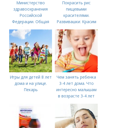
Министерство
Покрасить рис
здравоохранения
пищевыми
Российской
красителями.
Федерации. Общая
Развивашки: Красим
информация о
рис и макароны, для
Министерстве
сенсорных
здравоохранения
коробочек.
Российской
Федерации
Игры для детей 8 лет
Чем занять ребенка
дома и на улице.
3-4 лет дома. Что
Пекарь
интересно малышам
в возрасте 3-4 лет