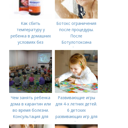
Как сбить
Ботокс ограничения
температуру у
после процедуры.
ребенка в домашних
После
условиях без
Ботулотоксина
лекарств в год. В чем
необходимо
причины высокой
температуры у
ребенка?
Чем занять ребенка
Развивающие игры
дома в карантин или
для 4-х летних детей.
во время болезни.
6 детских
Консультация для
развивающих игр для
родителей «Чем
детей 4 лет