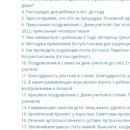
дома?
4.
Распорядок дня ребенка 4 лет. До года
5.
Прессотерапия, что это за процедура. Основной э
6.
Прикольные поздравления с Днем учителя. Смс и к
2022, прикольные четверостишья
7.
Чем заниматься с ребенком 3 года. Интересы трёхл
8.
Методика применения ботулотоксина для коррекц
9.
Как проводить коррекцию после ботокса. Памятка 
ботулотоксинов (ботокс/диспорт)
10.
Поздравления в стихах на день учителя до слёз. 
учителя
11.
Благодарность учителю в стихах. Благодарность у
12.
В какие развивающие игры можно играть с ребенк
воображением и логикой
13.
Красивое поздравление с Днем учителя в стихах. 
учеников
14.
Развивающие занятия дете. Чему важно уделить 
15.
Хронический бронхит у взрослых. Симптомы хрони
16.
Лечение артроза коленного сустава. Артроз колен
17.
Увеличиваем шансы стать мамой. Выясните, когда