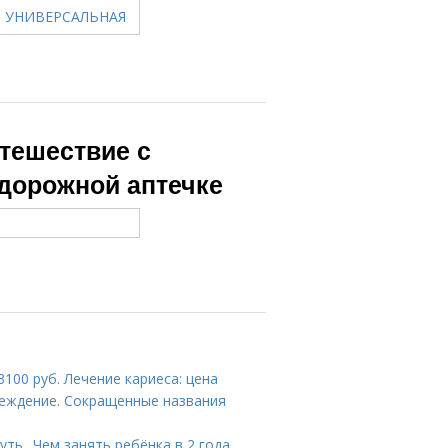
утешествие с
 дорожной аптечке
100 руб. Лечение кариеса: цена
еждение. Сокращенные названия
ть.. Чем занять ребёнка в 2 года