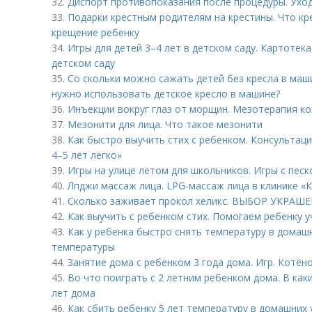
32.
Диспорт противопоказания после процедуры. Уход
33.
Подарки крестным родителям на крестины. Что кр
крещение ребенку
34.
Игры для детей 3–4 лет в детском саду. Картотека
детском саду
35.
Со скольки можно сажать детей без кресла в маши
нужно использовать детское кресло в машине?
36.
Инъекции вокруг глаз от морщин. Мезотерапия ко
37.
Мезонити для лица. Что такое мезонити
38.
Как быстро выучить стих с ребенком. Консультация
4–5 лет легко»
39.
Игры на улице летом для школьников. Игры с пес
40.
Лпджи массаж лица. LPG-массаж лица в клинике «
41.
Сколько заживает прокол хеликс. ВЫБОР УКРАШЕН
42.
Как выучить с ребенком стих. Помогаем ребенку у
43.
Как у ребенка быстро снять температуру в домаш
температуры
44.
Занятие дома с ребенком 3 года дома. Игр. Котёно
45.
Во что поиграть с 2 летним ребенком дома. В как
лет дома
46.
Как сбить ребенку 5 лет температуру в домашних 