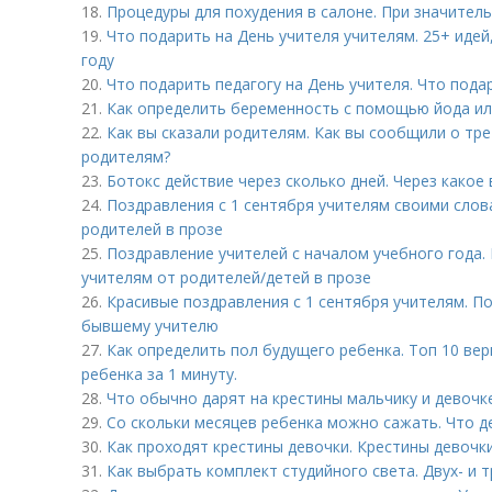
18.
Процедуры для похудения в салоне. При значите
19.
Что подарить на День учителя учителям. 25+ идей
году
20.
Что подарить педагогу на День учителя. Что пода
21.
Как определить беременность с помощью йода или
22.
Как вы сказали родителям. Как вы сообщили о треть
родителям?
23.
Ботокс действие через сколько дней. Через какое
24.
Поздравления с 1 сентября учителям своими слов
родителей в прозе
25.
Поздравление учителей с началом учебного года.
учителям от родителей/детей в прозе
26.
Красивые поздравления с 1 сентября учителям. П
бывшему учителю
27.
Как определить пол будущего ребенка. Топ 10 ве
ребенка за 1 минуту.
28.
Что обычно дарят на крестины мальчику и девочке
29.
Со скольки месяцев ребенка можно сажать. Что де
30.
Как проходят крестины девочки. Крестины девочк
31.
Как выбрать комплект студийного света. Двух- и