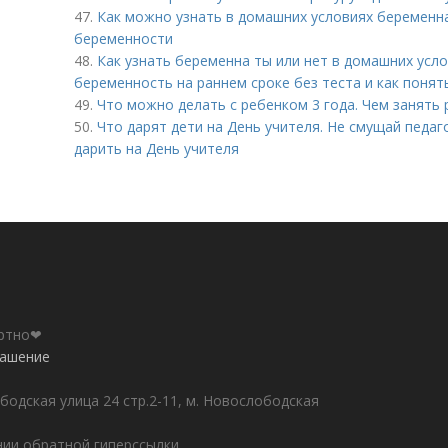
47.
Как можно узнать в домашних условиях беременна
беременности
48.
Как узнать беременна ты или нет в домашних усл
беременность на раннем сроке без теста и как понят
49.
Что можно делать с ребенком 3 года. Чем занять 
50.
Что дарят дети на День учителя. Не смущай педаг
дарить на День учителя
ортно❤
лашение
бодская улица 24 стр.2-11, м. Новослободская
ии обратной гиперссылки.