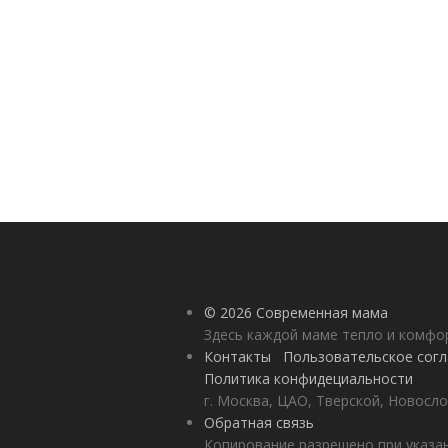
© 2026 Современная мама
Здесь каждой маме тепло и комф
Контакты
Пользовательское сог
Политика конфидециальности
г. Москва, ЦАО, Тверской, Новосло
Обратная связь
Копирование разрешено при указан