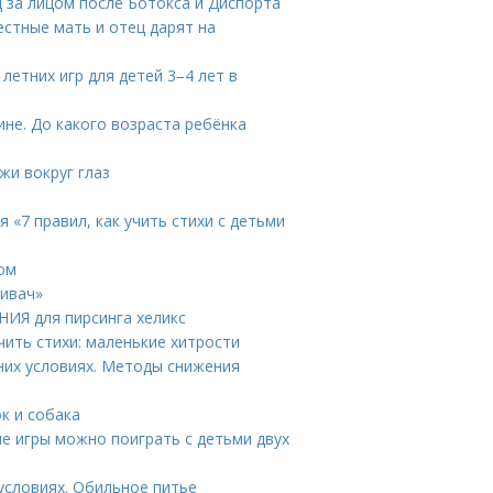
 за лицом после Ботокса и Диспорта
естные мать и отец дарят на
 летних игр для детей 3–4 лет в
не. До какого возраста ребёнка
жи вокруг глаз
 «7 правил, как учить стихи с детьми
ком
Кивач»
ИЯ для пирсинга хеликс
чить стихи: маленькие хитрости
них условиях. Методы снижения
к и собака
ие игры можно поиграть с детьми двух
условиях. Обильное питье