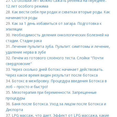
27.
Со скольки лет можно сажать ребенка на переднее..
12 лет особого режима
28.
Как вести себя при родах и схватках вторые роды. Как
начинаются роды
29.
Как за 1 день избавиться от загара. Подготовка к
эпиляции
30.
Необходимость деления онкологических болезней на
стадии. Стадии рака
31.
Лечение пульпита зуба. Пульпит: симптомы и лечение,
удаление нерва в зубе
32.
Печём из готового слоёного теста. Слойки "Почти
свердловские"
33.
Через сколько дней ботокс начинает действовать.
Через какое время виден результат после ботокса
34.
Ботокс в межбровку. Процедура введения Ботокса в
лоб – просто и быстро!
35.
Мезотерапия при беременности. Запрещенные
процедуры
36.
Баня после Ботокса. Уход за лицом после Ботокса и
Диспорта
37.
LPG массаж, что дает. Эффект от LPG массажа, какие