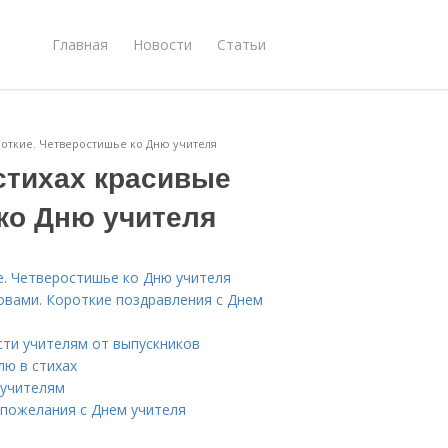
Главная
Новости
Статьи
роткие. Четверостишье ко Дню учителя
стихах красивые
ко Дню учителя
е. Четверостишье ко Дню учителя
овами. Короткие поздравления с Днем
сти учителям от выпускников
лю в стихах
 учителям
 пожелания с Днем учителя