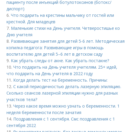
пациенту после инъекций ботулотоксинов (ботокс/
диспорт)
6.
Что подарить на крестины мальчику от гостей или
крестной. Для младецев
7.
Маленькие стихи на День учителя. Четверостишье ко
Дню учителя
8.
Развивающие занятия для детей 5-6 лет. Методическая
копилка педагога: Развивающие игры в помощь
воспитателю для детей 5–6 лет в детском саду
9.
Как убрать следы от акне. Как убрать постакне?
10.
Что подарить на День учителя учителям. 25+ идей,
что подарить на День учителя в 2022 году
11.
Когда делать тест на беременность. Причины:
12.
С какой периодичностью делать лазерную эпиляцию.
Сколько сеансов лазерной эпиляции нужно для разных
участков тела?
13.
Через какое время можно узнать о беременности. 1
неделя беременности после зачатия
14.
Поздравления с 1 сентября. Смс поздравления с 1
сентября 2022
15.
Як перевірити вагітність без тесту в домашніх умовах.