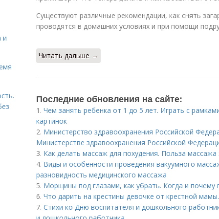
Существуют различные рекомендации, как снять зага
проводятся в домашних условиях и при помощи подру
 и
Читать дальше →
ремя
сть.
Последние обновления на сайте:
без
1.
Чем занять ребенка от 1 до 5 лет. Играть с рамк
картинок
2.
Министерство здравоохранения Российской Федер
Министерстве здравоохранения Российской Федерац
3.
Как делать массаж для похудения. Польза массажа
4.
Виды и особенности проведения вакуумного массаж
разновидность медицинского массажа
5.
Морщины под глазами, как убрать. Когда и почему
6.
Что дарить на крестины девочке от крестной мамы
7.
Стихи ко Дню воспитателя и дошкольного работник
и дошкольного работника