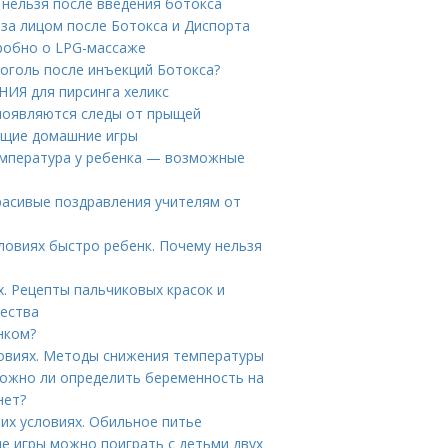
 нельзя после введения ботокса
 за лицом после Ботокса и Диспорта
робно о LPG-массаже
коголь после инъекций Ботокса?
ИЯ для пирсинга хеликс
 появляются следы от прыщей
ающие домашние игры
температура у ребенка — возможные
Красивые поздравления учителям от
словиях быстро ребенк. Почему нельзя
. Рецепты пальчиковых красок и
чества
енком?
ловиях. Методы снижения температуры
Можно ли определить беременность на
нет?
них условиях. Обильное питье
ие игры можно поиграть с детьми двух