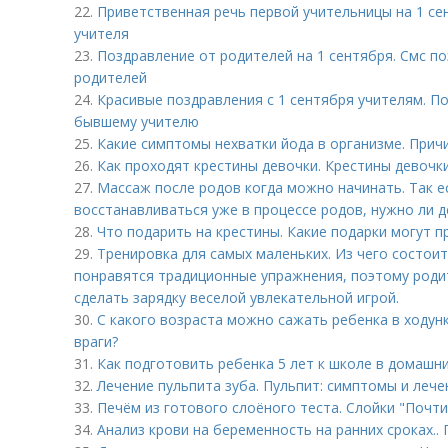
22.
Приветственная речь первой учительницы на 1 се
учителя
23.
Поздравление от родителей на 1 сентября. Смс по
родителей
24.
Красивые поздравления с 1 сентября учителям. П
бывшему учителю
25.
Какие симптомы нехватки йода в организме. Прич
26.
Как проходят крестины девочки. Крестины девочк
27.
Массаж после родов когда можно начинать. Так е
восстанавливаться уже в процессе родов, нужно ли д
28.
Что подарить на крестины. Какие подарки могут 
29.
Тренировка для самых маленьких. Из чего состои
понравятся традиционные упражнения, поэтому роди
сделать зарядку веселой увлекательной игрой.
30.
С какого возраста можно сажать ребенка в ходунки
враги?
31.
Как подготовить ребенка 5 лет к школе в домашни
32.
Лечение пульпита зуба. Пульпит: симптомы и лече
33.
Печём из готового слоёного теста. Слойки "Почти
34.
Анализ крови на беременность на ранних сроках..