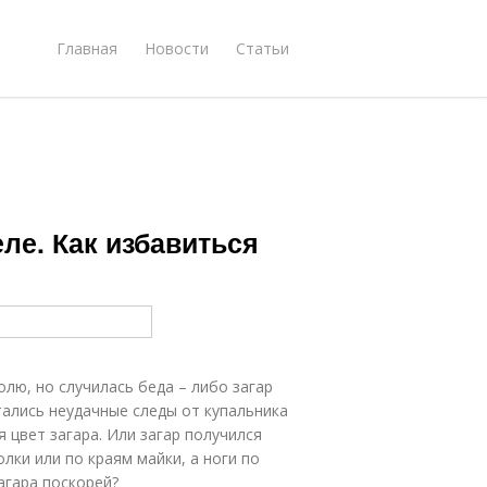
Главная
Новости
Статьи
еле. Как избавиться
лю, но случилась беда – либо загар
тались неудачные следы от купальника
 цвет загара. Или загар получился
олки или по краям майки, а ноги по
агара поскорей?