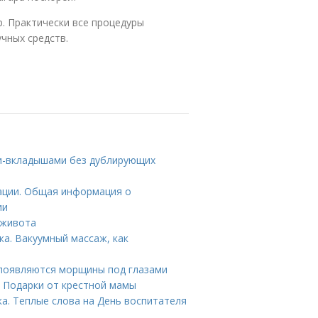
р. Практически все процедуры
чных средств.
ами-вкладышами без дублирующих
ации. Общая информация о
ии
 живота
а. Вакуумный массаж, как
 появляются морщины под глазами
. Подарки от крестной мамы
а. Теплые слова на День воспитателя