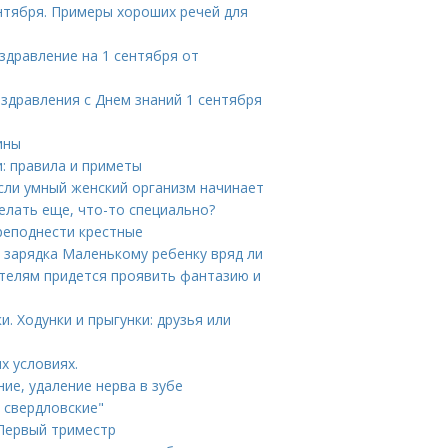
нтября. Примеры хороших речей для
здравление на 1 сентября от
оздравления с Днем знаний 1 сентября
ины
и: правила и приметы
сли умный женский организм начинает
елать еще, что-то специально?
преподнести крестные
т зарядка Маленькому ребенку вряд ли
телям придется проявить фантазию и
. Ходунки и прыгунки: друзья или
х условиях.
ние, удаление нерва в зубе
 свердловские"
 Первый триместр