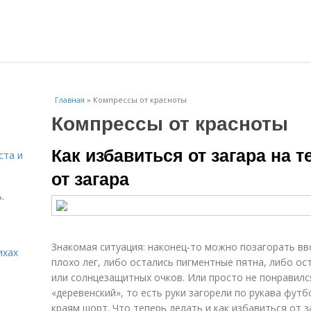
Главная
»
Компрессы от красноты
Компрессы от красноты
Как избавиться от загара на т
ста и
от загара
.
Знакомая ситуация: наконец-то можно позагорать вво
ихах
плохо лег, либо остались пигментные пятна, либо ос
или солнцезащитных очков. Или просто не понравился
«деревенский», то есть руки загорели по рукава футб
краям шорт. Что теперь делать и как избавиться от з