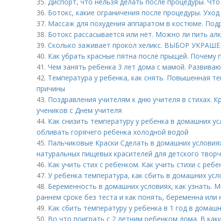
35.
Диспорт, что нельзя делать после процедуры. Что
36.
Ботокс, какие ограничения после процедуры. Уход
37.
Массаж для похудения аппаратом в костюме. Под
38.
Ботокс рассасывается или нет. Можно ли пить ал
39.
Сколько заживает прокол хеликс. ВЫБОР УКРАШЕН
40.
Как убрать красные пятна после прыщей. Почему
41.
Чем занять ребенка 3 лет дома с мамой. Развив
42.
Температура у ребенка, как снять. Повышенная 
причины
43.
Поздравления учителям к дню учителя в стихах. 
учеников с Днем учителя
44.
Как снизить температуру у ребенка в домашних у
обливать горячего ребенка холодной водой
45.
Пальчиковые Краски Сделать в домашних условиях
натуральных пищевых красителей для детского твор
46.
Как учить стих с ребенком. Как учить стихи с реб
47.
У ребенка температура, как сбить в домашних ус
48.
Беременность в домашних условиях, как узнать. 
раннем сроке без теста и как понять, беременна или 
49.
Как сбить температуру у ребенка в 1 год в домаш
50.
Во что поиграть с 2 летним ребенком дома. В как