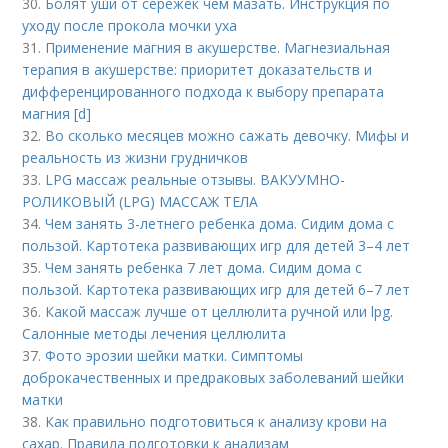
30.
Болят уши от сережек чем мазать. Инструкция по
уходу после прокола мочки уха
31.
Применение магния в акушерстве. Магнезиальная
терапия в акушерстве: приоритет доказательств и
дифференцированного подхода к выбору препарата
магния [d]
32.
Во сколько месяцев можно сажать девочку. Мифы и
реальность из жизни грудничков
33.
LPG массаж реальные отзывы. ВАКУУМНО-
РОЛИКОВЫЙ (LPG) МАССАЖ ТЕЛА
34.
Чем занять 3-летнего ребенка дома. Сидим дома с
пользой. Картотека развивающих игр для детей 3–4 лет
35.
Чем занять ребенка 7 лет дома. Сидим дома с
пользой. Картотека развивающих игр для детей 6–7 лет
36.
Какой массаж лучше от целлюлита ручной или lpg.
Салонные методы лечения целлюлита
37.
Фото эрозии шейки матки. Симптомы
доброкачественных и предраковых заболеваний шейки
матки
38.
Как правильно подготовиться к анализу крови на
сахар. Правила подготовки к анализам