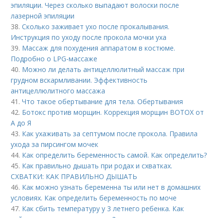
эпиляции. Через сколько выпадают волоски после
лазерной эпиляции
38.
Сколько заживает ухо после прокалывания.
Инструкция по уходу после прокола мочки уха
39.
Массаж для похудения аппаратом в костюме.
Подробно о LPG-массаже
40.
Можно ли делать антицеллюлитный массаж при
грудном вскармливании. Эффективность
антицеллюлитного массажа
41.
Что такое обертывание для тела. Обертывания
42.
Ботокс против морщин. Коррекция морщин BOTOX от
А до Я
43.
Как ухаживать за септумом после прокола. Правила
ухода за пирсингом мочек
44.
Как определить беременность самой. Как определить?
45.
Как правильно дышать при родах и схватках.
СХВАТКИ: КАК ПРАВИЛЬНО ДЫШАТЬ
46.
Как можно узнать беременна ты или нет в домашних
условиях. Как определить беременность по моче
47.
Как сбить температуру у 3 летнего ребенка. Как