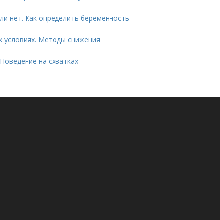
ли нет. Как определить беременность
их условиях. Методы снижения
 Поведение на схватках