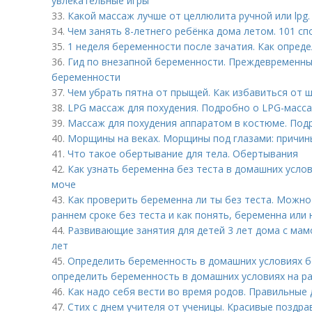
увлекательные игры
33.
Какой массаж лучше от целлюлита ручной или lpg
34.
Чем занять 8-летнего ребёнка дома летом. 101 сп
35.
1 неделя беременности после зачатия. Как опред
36.
Гид по внезапной беременности. Преждевременны
беременности
37.
Чем убрать пятна от прыщей. Как избавиться от 
38.
LPG массаж для похудения. Подробно о LPG-масс
39.
Массаж для похудения аппаратом в костюме. Под
40.
Морщины на веках. Морщины под глазами: причин
41.
Что такое обертывание для тела. Обертывания
42.
Как узнать беременна без теста в домашних усло
моче
43.
Как проверить беременна ли ты без теста. Можно
раннем сроке без теста и как понять, беременна или 
44.
Развивающие занятия для детей 3 лет дома с мам
лет
45.
Определить беременность в домашних условиях бе
определить беременность в домашних условиях на ра
46.
Как надо себя вести во время родов. Правильные
47.
Стих с днем учителя от ученицы. Красивые поздра