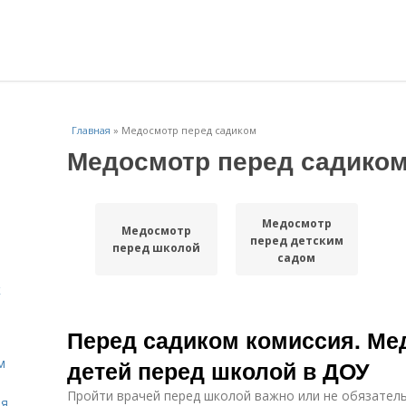
Главная
»
Медосмотр перед садиком
Медосмотр перед садико
Медосмотр
Медосмотр
перед детским
перед школой
садом
к
Перед садиком комиссия. Ме
м
детей перед школой в ДОУ
Пройти врачей перед школой важно или не обязательн
ля