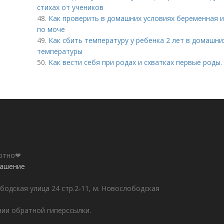
стихах от учеников
48.
Как проверить в домашних условиях беременная и
по моче
49.
Как сбить температуру у ребенка 2 лет в домашн
температуры
50.
Как вести себя при родах и схватках первые роды.
ортно❤
лашение
бодская улица 24 стр.2-11, м. Новослободская
ии обратной гиперссылки.