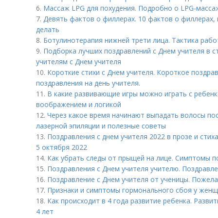
6.
Массаж LPG для похудения. Подробно о LPG-масса
7.
Девять фактов о филлерах. 10 фактов о филлерах,
делать
8.
Ботулинотерапия нижней трети лица. Тактика раб
9.
Подборка лучших поздравлений с Днем учителя в с
учителям с Днем учителя
10.
Короткие стихи с Днем учителя. Короткое поздра
поздравления на день учителя.
11.
В какие развивающие игры можно играть с ребенк
воображением и логикой
12.
Через какое время начинают выпадать волосы пос
лазерной эпиляции и полезные советы
13.
Поздравления с днем учителя 2022 в прозе и стих
5 октября 2022
14.
Как убрать следы от прыщей на лице. Симптомы п
15.
Поздравления с Днем учителя учителю. Поздравле
16.
Поздравление с Днем учителя от ученицы. Пожела
17.
Признаки и симптомы гормонального сбоя у женщ
18.
Как происходит в 4 года развитие ребенка. Развит
4 лет