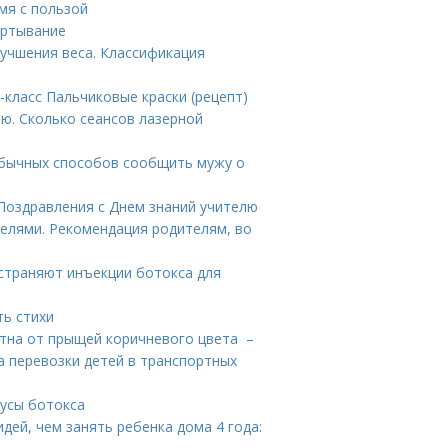
мя с пользой
ертывание
учшения веса. Классификация
-класс Пальчиковые краски (рецепт)
ю. Сколько сеансов лазерной
еобычных способов сообщить мужу о
 Поздравления с Днем знаний учителю
телями. Рекомендация родителям, во
устраняют инъекции ботокса для
ть стихи
ятна от прыщей коричневого цвета –
а перевозки детей в транспортных
нусы ботокса
идей, чем занять ребенка дома 4 года: