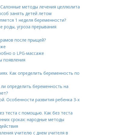
. Салонные методы лечения целлюлита
особ занять детей летом
еляется 1 неделя беременности?
е роды, угроза прерывания
шрамов после прыщей?
аже
робно о LPG-массаже
ы появления
виях. Как определить беременность по
 ли определить беременность на
нет?
ой. Особенности развития ребенка 3-х
з теста с помощью. Как без теста
нних сроках: народные методы
 действия
вления учителю с днем учителя в