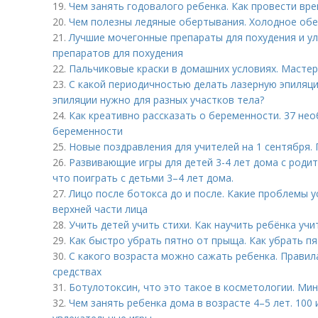
19.
Чем занять годовалого ребенка. Как провести вре
20.
Чем полезны ледяные обертывания. Холодное об
21.
Лучшие мочегонные препараты для похудения и ул
препаратов для похудения
22.
Пальчиковые краски в домашних условиях. Мастер
23.
С какой периодичностью делать лазерную эпиляци
эпиляции нужно для разных участков тела?
24.
Как креативно рассказать о беременности. 37 н
беременности
25.
Новые поздравления для учителей на 1 сентября.
26.
Развивающие игры для детей 3-4 лет дома с роди
что поиграть с детьми 3–4 лет дома.
27.
Лицо после ботокса до и после. Какие проблемы 
верхней части лица
28.
Учить детей учить стихи. Как научить ребёнка учи
29.
Как быстро убрать пятно от прыща. Как убрать п
30.
С какого возраста можно сажать ребенка. Правил
средствах
31.
Ботулотоксин, что это такое в косметологии. Ми
32.
Чем занять ребенка дома в возрасте 4–5 лет. 100 