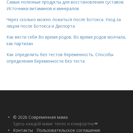
Самые полезные продукты для восстановления суставов.
Источники витаминов и минералов
Через сколько можно ложиться после Ботокса. Уход за
лицом после Ботокса и Диспорта
Как вести себя Во время родов. Во время родов молчала,
как партизан
Как определить без тестов беременность. Способы
определения беременности без теста
© 2026 Современная мама
Здесь каждой маме тепло и комфортно❤
Контакты
Пользовательское соглашение