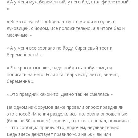
« А у меня муж беременный, у него йод стал фиолетовый!
»
« Все это чушь! Пробовала тест с мочой и содой, с
луковицей, с йодом. Все положительно, а в итоге бах и
месячные! »
« А у меня все совпало по йоду. Сиреневый тест и
беременность! ».
« Еще рассказывают, надо поймать жабу-самца и
пописать на него. Если эта тварь испугается, значит,
беременна ».
« Это праздник какой-то! Давно так не смеялась ».
На одном из форумов даже провели опрос: правдив ли
это способ. Мнения разделились: половина опрошенных
(больше 30 человек) говорят, что тест соврал, половина
– что сообщил правду. Что, впрочем, неудивительно.
Ведь здесь действует правило «50 на 50»: вы или