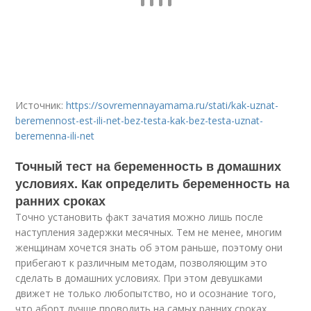
Источник:
https://sovremennayamama.ru/stati/kak-uznat-
beremennost-est-ili-net-bez-testa-kak-bez-testa-uznat-
beremenna-ili-net
Точный тест на беременность в домашних
условиях. Как определить беременность на
ранних сроках
Точно установить факт зачатия можно лишь после
наступления задержки месячных. Тем не менее, многим
женщинам хочется знать об этом раньше, поэтому они
прибегают к различным методам, позволяющим это
сделать в домашних условиях. При этом девушками
движет не только любопытство, но и осознание того,
что аборт лучше проводить на самых ранних сроках