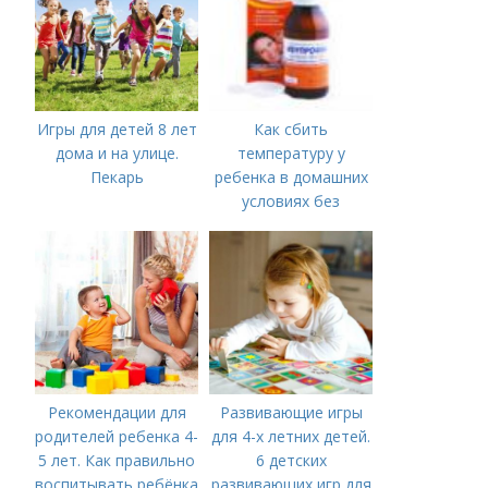
Игры для детей 8 лет
Как сбить
дома и на улице.
температуру у
Пекарь
ребенка в домашних
условиях без
лекарств в год. В чем
причины высокой
температуры у
ребенка?
Рекомендации для
Развивающие игры
родителей ребенка 4-
для 4-х летних детей.
5 лет. Как правильно
6 детских
воспитывать ребёнка
развивающих игр для