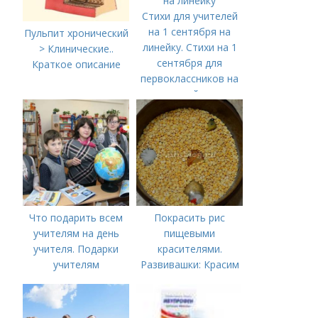
Стихи для учителей
на 1 сентября на
Пульпит хронический
линейку. Стихи на 1
> Клинические..
сентября для
Краткое описание
первоклассников на
линейку
Что подарить всем
Покрасить рис
учителям на день
пищевыми
учителя. Подарки
красителями.
учителям
Развивашки: Красим
предметникам на
рис и макароны, для
день учителя
сенсорных
коробочек.