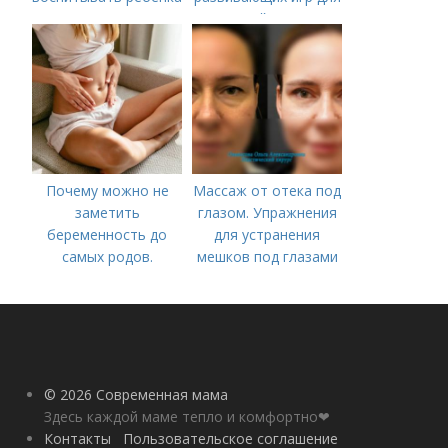
в 4-5 лет?
детей 4 лет
Почему можно не
Массаж от отека под
заметить
глазом. Упражнения
беременность до
для устранения
самых родов.
мешков под глазами
Скрытая
беременность: что
это такое, симптомы
© 2026 Современная мама
Здесь каждой маме тепло и комфортно❤
Контакты
Пользовательское соглашение