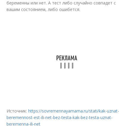
беременны или нет. А тест либо случайно совпадет с
вашим состоянием, либо ошибется.
Источник:
https://sovremennayamama.ru/stati/kak-uznat-
beremennost-est-ili-net-bez-testa-kak-bez-testa-uznat-
beremenna-ili-net