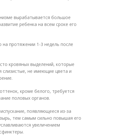
ганизме вырабатывается большое
азвитие ребенка на всем сроке его
 на протяжении 1-3 недель после
есто кровяных выделений, которые
 слизистые, не имеющие цвета и
рение.
оттенок, кроме белого, требуется
вание половых органов.
испускание, появляющееся из-за
узырь, тем самым сильно повышая его
буславливаются увеличением
сфинктеры.