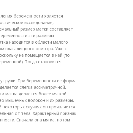
еления беременности является
остическое исследование,
рмальный размер матки составляет
беременности эти размеры
атка находится в области малого
ом влагалищного осмотра. Уже с
оскольку не помещается в ней (по
еременной). Тогда становится
.
у груши. При беременности ее форма
делается слегка ассиметричной,
ти матка делается более мягкой.
во мышечных волокон и их размеры.
В некоторых случаях он проявляется
дельная от тела. Характерный признак
нности. Сначала она мягка, потом