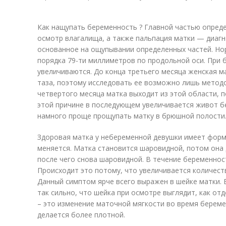
Как нащупать беременность ? Главной частью опред
осмотр влагалища, а также пальпация матки — диагн
основанное на ощупывании определенных частей. Но
порядка 79-ти миллиметров по продольной оси. При 
увеличиваются. До конца третьего месяца женская м
таза, поэтому исследовать ее возможно лишь метод
четвертого месяца матка выходит из этой области, п
этой причине в последующем увеличивается живот б
намного проще прощупать матку в брюшной полости
Здоровая матка у небеременной девушки имеет форм
меняется. Матка становится шаровидной, потом она 
после чего снова шаровидной. В течение беременнос
Происходит это потому, что увеличивается количест
Данный симптом ярче всего выражен в шейке матки. 
так сильно, что шейка при осмотре выглядит, как от
– это изменение маточной мягкости во время береме
делается более плотной.