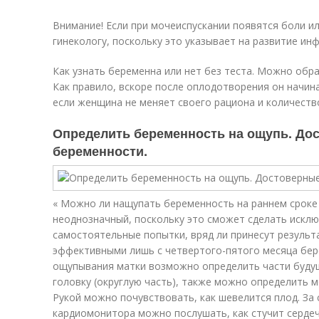
Внимание! Если при мочеиспускании появятся боли ил
гинекологу, поскольку это указывает на развитие ин
Как узнать беременна или нет без теста. Можно обр
Как правило, вскоре после оплодотворения он начин
если женщина не меняет своего рациона и количест
Определить беременность на ощупь. До
беременности.
« Можно ли нащупать беременность на раннем сроке
неоднозначный, поскольку это сможет сделать искл
самостоятельные попытки, вряд ли принесут резуль
эффективными лишь с четвертого-пятого месяца бер
ощупывания матки возможно определить части будущ
головку (округлую часть), также можно определить ме
Рукой можно почувствовать, как шевелится плод. За 
кардиомонитора можно послушать, как стучит сердеч