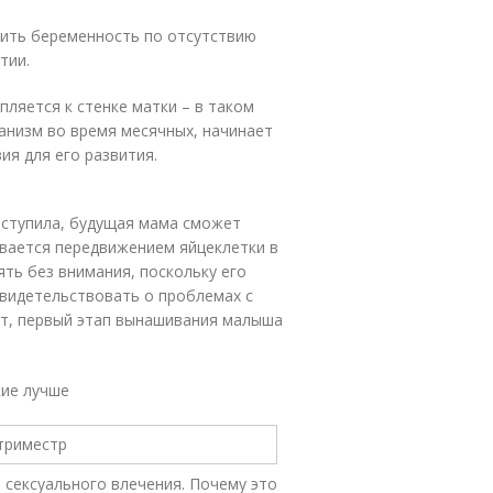
ить беременность по отсутствию
тии.
ляется к стенке матки – в таком
анизм во время месячных, начинает
ия для его развития.
аступила, будущая мама сможет
вается передвижением яйцеклетки в
ть без внимания, поскольку его
свидетельствовать о проблемах с
ит, первый этап вынашивания малыша
кие лучше
 сексуального влечения. Почему это