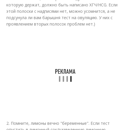
которую держат, должно быть написано ХГЧ/HCG. Если
этой полоски с надписями нет, можно усомнится, а не
подсунула ли вам барышня тест на овуляцию. У них с
проявлением вторых полосок проблем нет.)
2. Помните, лимоны вечно "беременные". Если тест
опустить в лимонный сок/разведенную лимонную