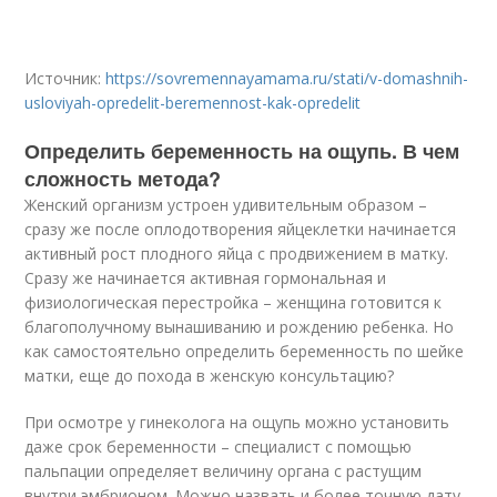
Источник:
https://sovremennayamama.ru/stati/v-domashnih-
usloviyah-opredelit-beremennost-kak-opredelit
Определить беременность на ощупь. В чем
сложность метода?
Женский организм устроен удивительным образом –
сразу же после оплодотворения яйцеклетки начинается
активный рост плодного яйца с продвижением в матку.
Сразу же начинается активная гормональная и
физиологическая перестройка – женщина готовится к
благополучному вынашиванию и рождению ребенка. Но
как самостоятельно определить беременность по шейке
матки, еще до похода в женскую консультацию?
При осмотре у гинеколога на ощупь можно установить
даже срок беременности – специалист с помощью
пальпации определяет величину органа с растущим
внутри эмбрионом. Можно назвать и более точную дату,