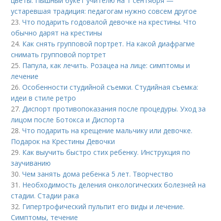
цветы. Пышный букет учителю на 1 сентября —
устаревшая традиция: педагогам нужно совсем другое
23.
Что подарить годовалой девочке на крестины. Что
обычно дарят на крестины
24.
Как снять групповой портрет. На какой диафрагме
снимать групповой портрет
25.
Папула, как лечить. Розацеа на лице: симптомы и
лечение
26.
Особенности студийной съемки. Студийная съемка:
идеи в стиле ретро
27.
Диспорт противопоказания после процедуры. Уход за
лицом после Ботокса и Диспорта
28.
Что подарить на крещение мальчику или девочке.
Подарок на Крестины Девочки
29.
Как выучить быстро стих ребенку. Инструкция по
заучиванию
30.
Чем занять дома ребенка 5 лет. Творчество
31.
Необходимость деления онкологических болезней на
стадии. Стадии рака
32.
Гипертрофический пульпит его виды и лечение.
Cимптомы, течение