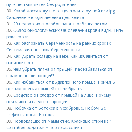
путешествий детей без родителей
30.
Какой массаж лучше от целлюлита ручной или lpg.
Салонные методы лечения целлюлита
31.
20 недорогих способов занять ребенка летом
32.
Обзор онкологических заболеваний крови-виды. Типы
рака крови
33.
Как распознать беременность на ранних сроках.
Система диагностики беременности
34.
Как убрать складку на веке. Как избавиться от
нависших век
35.
Чем убрать пятна от прыщей. Как избавиться от
шрамов после прыщей?
36.
Как избавиться от выдавленного прыща. Причины
возникновения прыщей после бритья
37.
Средство от следов от прыщей на лице. Почему
появляются следы от прыщей
38.
Побочка от Ботокса в межбровье. Побочные
эффекты после Ботокса
39.
Первоклашке от мамы стих. Красивые стихи на 1
сентября родителям первоклассника