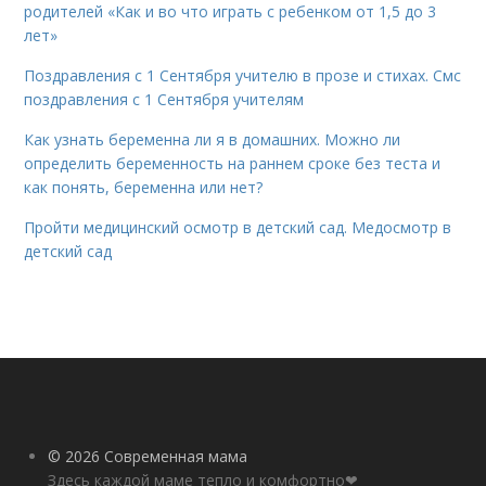
родителей «Как и во что играть с ребенком от 1,5 до 3
лет»
Поздравления с 1 Сентября учителю в прозе и стихах. Смс
поздравления с 1 Сентября учителям
Как узнать беременна ли я в домашних. Можно ли
определить беременность на раннем сроке без теста и
как понять, беременна или нет?
Пройти медицинский осмотр в детский сад. Медосмотр в
детский сад
© 2026 Современная мама
Здесь каждой маме тепло и комфортно❤