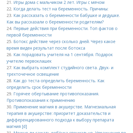
21.
Игры дома с мальчиком 2 лет. Игры с мячом
22.
Когда делать тест на беременность. Причины:
23.
Как рассказать о беременности бабушке и дедушке.
Как вы рассказали о беременности родителям?
24.
Первые действия при беременности. Топ фактов о
первой беременности
25.
Ботокс действие через сколько дней. Через какое
время виден результат после ботокса
26.
Как порадовать учителя на 1 сентября. Подарок
учителю первоклашек
27.
Как выбрать комплект студийного света. Двух- и
трехточечное освещение
28.
Как до теста определить беременность. Как
определить срок беременности
29.
Горячее обертывание противопоказания.
Противопоказания к применению
30.
Применение магния в акушерстве. Магнезиальная
терапия в акушерстве: приоритет доказательств и
дифференцированного подхода к выбору препарата
магния [d]
31.
Можно ли сажать ребёнка специально. Упражнения по