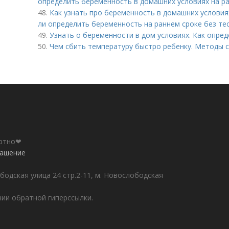
определить беременность в домашних условиях на ра
48.
Как узнать про беременность в домашних условия
ли определить беременность на раннем сроке без тес
49.
Узнать о беременности в дом условиях. Как опре
50.
Чем сбить температуру быстро ребенку. Методы 
ортно❤
лашение
бодская улица 24 стр.2-11, м. Новослободская
ии обратной гиперссылки.