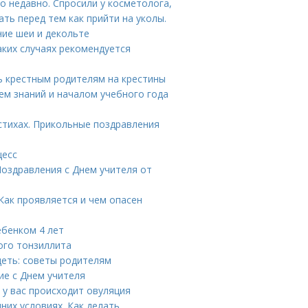
 недавно. Спросили у косметолога,
ть перед тем как прийти на уколы.
ние шеи и декольте
ких случаях рекомендуется
ь крестным родителям на крестины
ем знаний и началом учебного года
стихах. Прикольные поздравления
цесс
Поздравления с Днем учителя от
Как проявляется и чем опасен
ебенком 4 лет
ого тонзиллита
идеть: советы родителям
ие с Днем учителя
 у вас происходит овуляция
их условиях. Как делать