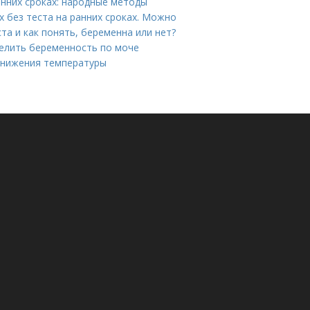
нних сроках: народные методы
х без теста на ранних сроках. Можно
та и как понять, беременна или нет?
делить беременность по моче
снижения температуры