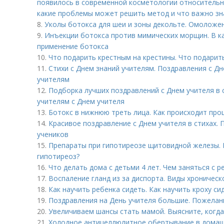
появилось в современной косметологии относительно
какие проблемы может решить метод и что важно зна
8.
Уколы ботокса для шеи и зоны декольте. Омоложе
9.
Инъекции ботокса против мимических морщин. В ка
применение ботокса
10.
Что подарить крестным на крестины. Что подарит
11.
Стихи с Днем знаний учителям. Поздравления с Дн
учителям
12.
Подборка лучших поздравлений с Днем учителя в 
учителям с Днем учителя
13.
Ботокс в нижнюю треть лица. Как происходит про
14.
Красивое поздравление с Днем учителя в стихах. 
учеников
15.
Препараты при гипотиреозе щитовидной железы. 
гипотиреоз?
16.
Что делать дома с детьми 4 лет. Чем заняться с р
17.
Воспаление гланд из за диспорта. Виды хроническ
18.
Как научить ребенка сидеть. Как научить кроху с
19.
Поздравления на День учителя большие. Пожелан
20.
Увеличиваем шансы стать мамой. Выясните, когда
21.
Холодное антицеллюлитное обертывание в домашн