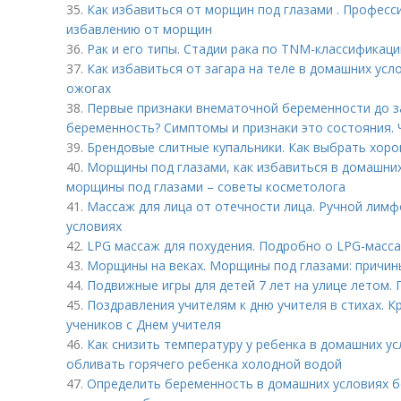
35.
Как избавиться от морщин под глазами . Професс
избавлению от морщин
36.
Рак и его типы. Стадии рака по TNM-классификаци
37.
Как избавиться от загара на теле в домашних ус
ожогах
38.
Первые признаки внематочной беременности до з
беременность? Симптомы и признаки это состояния. 
39.
Брендовые слитные купальники. Как выбрать хоро
40.
Морщины под глазами, как избавиться в домашних
морщины под глазами – советы косметолога
41.
Массаж для лица от отечности лица. Ручной лим
условиях
42.
LPG массаж для похудения. Подробно о LPG-масс
43.
Морщины на веках. Морщины под глазами: причин
44.
Подвижные игры для детей 7 лет на улице летом. 
45.
Поздравления учителям к дню учителя в стихах. 
учеников с Днем учителя
46.
Как снизить температуру у ребенка в домашних у
обливать горячего ребенка холодной водой
47.
Определить беременность в домашних условиях бе