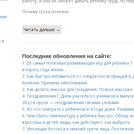
работу, и она не сможет давать ребенку грудь по пе
Почему соска полезна:
ремя
Читать дальше →
 и
Последние обновления на сайте:
1.
20 самых полезных развивающих игр для ребенка 1-
второго года жизни
2.
Как быстро избавиться от следов после прыщей в 
болезни. Причины заболевания
3.
Как делать массаж для похудения. Польза массажа
4.
Поздравления с Днем учителя от учеников и выпус
2022 в прозе — поздравления своими словами
5.
Во что поиграть с ребенком в 4 года дома. Развив
6.
Чем сбить температуру у ребенка быстро. Обзор 
взрослых и детей: виды, как действуют, как выбрать
7.
Инъекции ботокса в нижней трети лица. Поэтичное