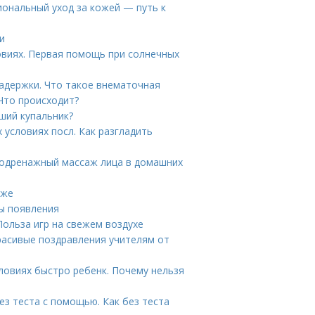
иональный уход за кожей — путь к
и
ловиях. Первая помощь при солнечных
адержки. Что такое внематочная
Что происходит?
ший купальник?
 условиях посл. Как разгладить
фодренажный массаж лица в домашних
аже
ы появления
Польза игр на свежем воздухе
Красивые поздравления учителям от
словиях быстро ребенк. Почему нельзя
з теста с помощью. Как без теста