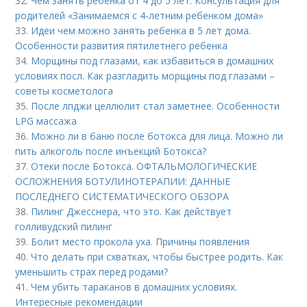
32.
Чем занять ребёнка от 4 до 5 лет. Консультация для
родителей «Занимаемся с 4-летним ребенком дома»
33.
Идеи чем можно занять ребенка в 5 лет дома.
Особенности развития пятилетнего ребенка
34.
Морщины под глазами, как избавиться в домашних
условиях посл. Как разгладить морщины под глазами –
советы косметолога
35.
После лпджи целлюлит стал заметнее. Особенности
LPG массажа
36.
Можно ли в баню после ботокса для лица. Можно ли
пить алкоголь после инъекций Ботокса?
37.
Отеки после Ботокса. ОФТАЛЬМОЛОГИЧЕСКИЕ
ОСЛОЖНЕНИЯ БОТУЛИНОТЕРАПИИ: ДАННЫЕ
ПОСЛЕДНЕГО СИСТЕМАТИЧЕСКОГО ОБЗОРА
38.
Пилинг Джесснера, что это. Как действует
голливудский пилинг
39.
Болит место прокола уха. Причины появления
40.
Что делать при схватках, чтобы быстрее родить. Как
уменьшить страх перед родами?
41.
Чем убить тараканов в домашних условиях.
Интересные рекомендации