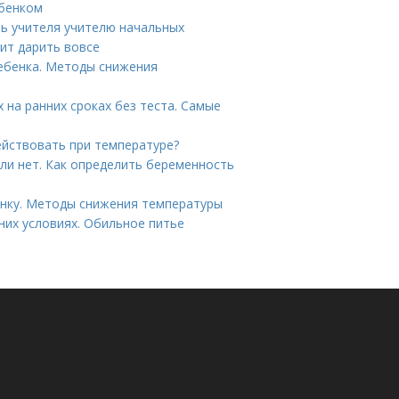
ебенком
нь учителя учителю начальных
оит дарить вовсе
ребенка. Методы снижения
 на ранних сроках без теста. Самые
действовать при температуре?
ли нет. Как определить беременность
енку. Методы снижения температуры
них условиях. Обильное питье