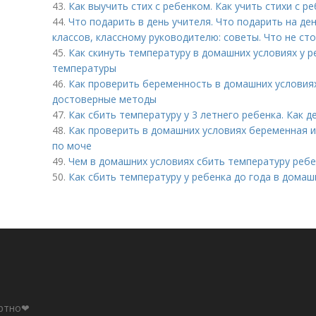
43.
Как выучить стих с ребенком. Как учить стихи с р
44.
Что подарить в день учителя. Что подарить на де
классов, классному руководителю: советы. Что не ст
45.
Как скинуть температуру в домашних условиях у 
температуры
46.
Как проверить беременность в домашних условиях
достоверные методы
47.
Как сбить температуру у 3 летнего ребенка. Как 
48.
Как проверить в домашних условиях беременная и
по моче
49.
Чем в домашних условиях сбить температуру реб
50.
Как сбить температуру у ребенка до года в домаш
ортно❤