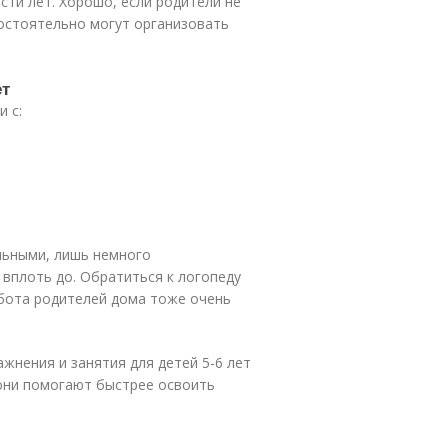
сти лет. Хорошо, если родители не
остоятельно могут организовать
ет
 с:
льными, лишь немного
вплоть до. Обратиться к логопеду
бота родителей дома тоже очень
жнения и занятия для детей 5-6 лет
 они помогают быстрее освоить