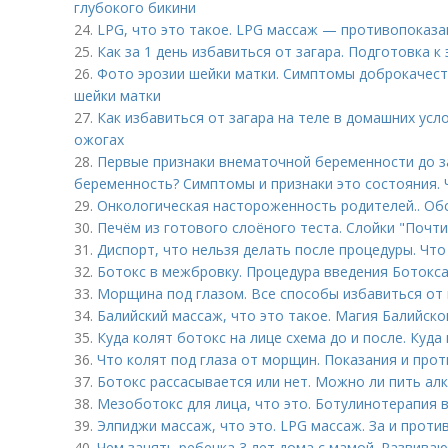
глубокого бикини
24.
LPG, что это такое. LPG массаж — противопоказа
25.
Как за 1 день избавиться от загара. Подготовка к
26.
Фото эрозии шейки матки. Симптомы доброкачест
шейки матки
27.
Как избавиться от загара на теле в домашних ус
ожогах
28.
Первые признаки внематочной беременности до з
беременность? Симптомы и признаки это состояния. 
29.
Онкологическая настороженность родителей.. Об
30.
Печём из готового слоёного теста. Слойки "Почти
31.
Диспорт, что нельзя делать после процедуры. Что
32.
Ботокс в межбровку. Процедура введения Ботокса 
33.
Морщина под глазом. Все способы избавиться от 
34.
Балийский массаж, что это такое. Магия Балийск
35.
Куда колят ботокс на лице схема до и после. Куда
36.
Что колят под глаза от морщин. Показания и про
37.
Ботокс рассасывается или нет. Можно ли пить ал
38.
Мезоботокс для лица, что это. Ботулинотерапия 
39.
Элпиджи массаж, что это. LPG массаж. За и проти
40.
Чем занять ребенка 3 лет дома с мамой. Развив