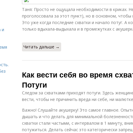
Таня: Просто не ощущала необходимости в криках. Н
проголосовала за этот пункт), но в основном, чтобы
Это уже когда последние схватки и начало потуг. А к
только вдыхала-выдыхала и в промежутках с акушерк
 и
Читать дальше →
ремя
сть.
без
Как вести себя во время схва
Потуги
Следом за схватками приходят потуги. Здесь женщин
вести, чтобы не причинить вреда ни себе, ни малютке
Важно! Слушайте акушерку! Это самое главное. Опыт
дышать и что делать для минимальной болезненности
схватки стали частыми, с интервалом в 1 минуту, вн
потужиться. Делать сейчас это категорически запре