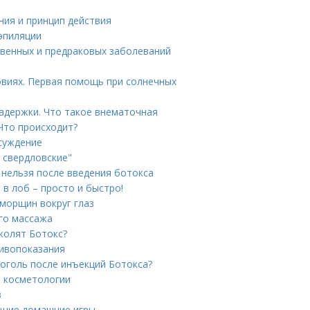
ния и принцип действия
 эпиляции
венных и предраковых заболеваний
ловиях. Первая помощь при солнечных
адержки. Что такое внематочная
Что происходит?
суждение
 свердловские"
 нельзя после введения ботокса
в лоб – просто и быстро!
морщин вокруг глаз
ого массажа
 колят Ботокс?
тивопоказания
коголь после инъекций Ботокса?
в косметологии
в
ающие домашние игры