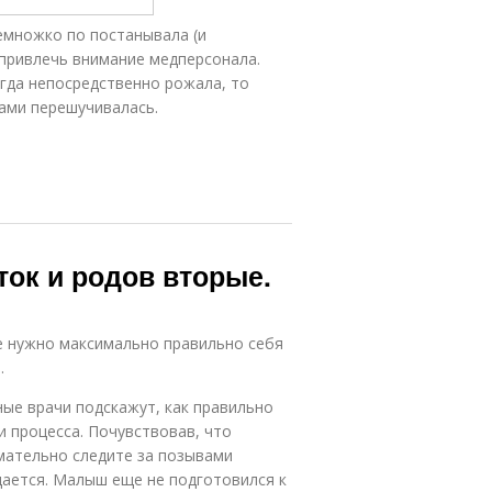
емножко по постанывала (и
 привлечь внимание медперсонала.
огда непосредственно рожала, то
ами перешучивалась.
ток и родов вторые.
е нужно максимально правильно себя
.
ные врачи подскажут, как правильно
 процесса. Почувствовав, что
имательно следите за позывами
щается. Малыш еще не подготовился к