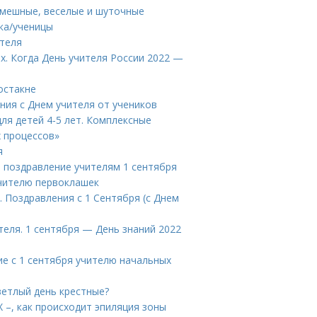
Смешные, веселые и шуточные
ка/ученицы
ителя
ах. Когда День учителя России 2022 —
остакне
ния с Днем учителя от учеников
ля детей 4-5 лет. Комплексные
х процессов»
я
е поздравление учителям 1 сентября
учителю первоклашек
 Поздравления с 1 Сентября (с Днем
теля. 1 сентября — День знаний 2022
ие с 1 сентября учителю начальных
ветлый день крестные?
Х –, как происходит эпиляция зоны