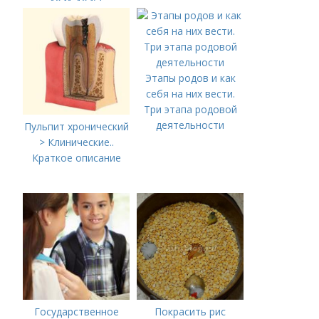
1941-1945)
что играть с
ребенком от 1,5 до 3
лет»
Этапы родов и как
себя на них вести.
Три этапа родовой
деятельности
Пульпит хронический
> Клинические..
Краткое описание
Государственное
Покрасить рис