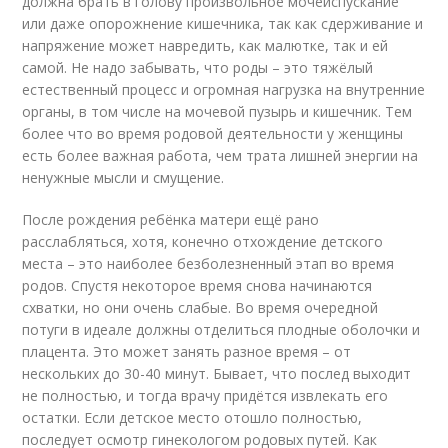
должна брать в голову произвольное мочеиспускание
или даже опорожнение кишечника, так как сдерживание и
напряжение может навредить, как малютке, так и ей
самой. Не надо забывать, что роды – это тяжёлый
естественный процесс и огромная нагрузка на внутренние
органы, в том числе на мочевой пузырь и кишечник. Тем
более что во время родовой деятельности у женщины
есть более важная работа, чем трата лишней энергии на
ненужные мысли и смущение.
После рождения ребёнка матери ещё рано
расслабляться, хотя, конечно отхождение детского
места – это наиболее безболезненный этап во время
родов. Спустя некоторое время снова начинаются
схватки, но они очень слабые. Во время очередной
потуги в идеале должны отделиться плодные оболочки и
плацента. Это может занять разное время – от
нескольких до 30-40 минут. Бывает, что послед выходит
не полностью, и тогда врачу придётся извлекать его
остатки. Если детское место отошло полностью,
последует осмотр гинекологом родовых путей. Как