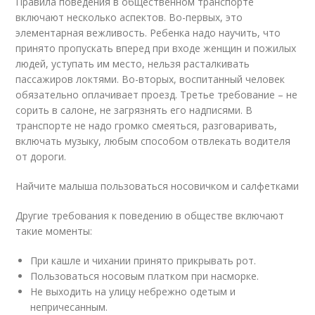
Правила поведения в общественном транспорте
включают несколько аспектов. Во-первых, это
элементарная вежливость. Ребенка надо научить, что
принято пропускать вперед при входе женщин и пожилых
людей, уступать им место, нельзя расталкивать
пассажиров локтями. Во-вторых, воспитанный человек
обязательно оплачивает проезд. Третье требование – не
сорить в салоне, не загрязнять его надписями. В
транспорте не надо громко смеяться, разговаривать,
включать музыку, любым способом отвлекать водителя
от дороги.
Найчите малыша пользоваться носовичком и салфетками
Другие требования к поведению в обществе включают
такие моменты:
При кашле и чихании принято прикрывать рот.
Пользоваться носовым платком при насморке.
Не выходить на улицу небрежно одетым и
непричесанным.