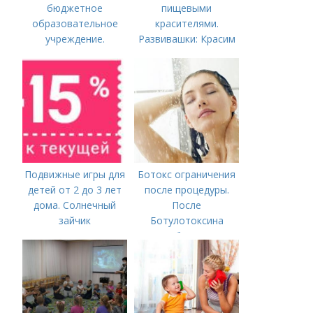
бюджетное
пищевыми
образовательное
красителями.
учреждение.
Развивашки: Красим
Сокращенные
рис и макароны, для
названия школ,
сенсорных
садиков и домов
коробочек.
творчества
Подвижные игры для
Ботокс ограничения
детей от 2 до 3 лет
после процедуры.
дома. Солнечный
После
зайчик
Ботулотоксина
необходимо